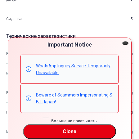
Сиденья
5
Технические характеристики
Important Notice
Размеры
4.82m×1.79m×1.51m
WhatsApp Inquiry Service Temporarily
Unavailable
М3
13.01
Вес автомобиля
—kg
Beware of Scammers Impersonating S
BT Japan!
Разрешенная максимальная масса транспортного средства
—kg
Больше не показывать
Close
Максимальная грузоподъемность
—kg