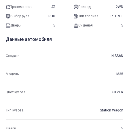
Трансмиссия
AT
Привод
2WD
Выбор руля
RHD
Тип топлива
PETROL
Дверь
5
Сиденья
5
Данные автомобиля
Создать
NISSAN
Модель
M35
Цвет кузова
SILVER
Тип кузова
Station Wagon
Двери
5