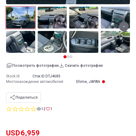
Посмотреть фотографии
Скачать фотографии
Stock Id:
Сток ID:
DTJ4685
Местонахождение автомобилей
:
Ehime, JAPAN
Поделиться
0.0
12
1
star
rating
USD
6,959