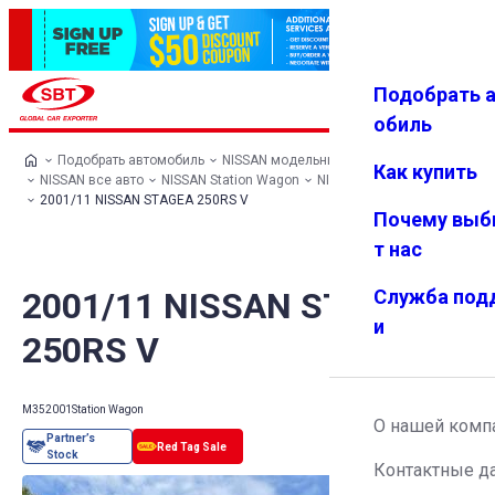
Подобрать 
Авториз
Избранн
Меню
ация
ое
обиль
Подобрать автомобиль
NISSAN модельный ряд
Как купить
NISSAN все авто
NISSAN Station Wagon
NISSAN STAGEA
2001/11 NISSAN STAGEA 250RS V
Почему выб
т нас
2001/11 NISSAN STAGEA
Служба под
и
250RS V
M35
2001
Station Wagon
О нашей комп
Контактные д