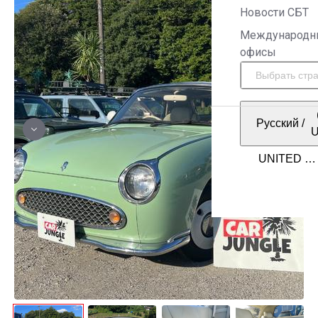
Новости СБТ
Международн
офисы
Русский
/