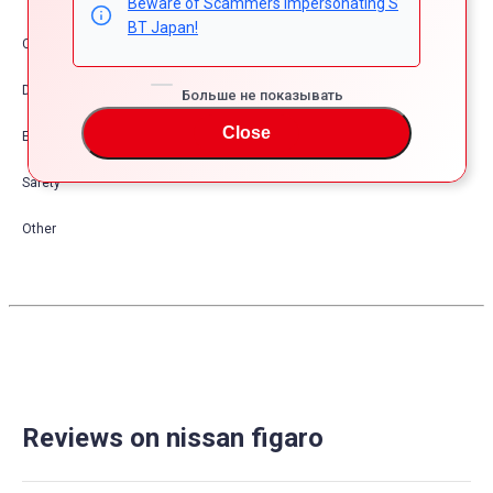
Beware of Scammers Impersonating S
BT Japan!
Comfort & Convenience
Dress Up
Больше не показывать
Close
Exterior
Safety
Other
Reviews on nissan figaro