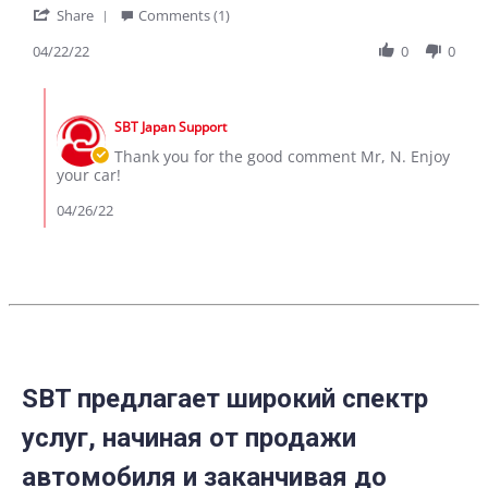
'
Mr,
Good
Share
Comments (1)
Share
N.
Review
04/22/22
0
0
on
by
22
Mr,
Apr
Comments
N.
2022
by
on
SBT Japan Support
Store
22
Owner
Thank you for the good comment Mr, N. Enjoy
Apr
on
your car!
2022
Review
by
04/26/22
Mr,
N.
on
22
Apr
2022
SBT предлагает широкий спектр
услуг, начиная от продажи
автомобиля и заканчивая до