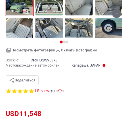
Посмотреть фотографии
Скачать фотографии
Stock Id:
Сток ID:
DSV5876
Местонахождение автомобилей
:
Kanagawa, JAPAN
Поделиться
5.0
1 Review
18
2
star
rating
USD
11,548