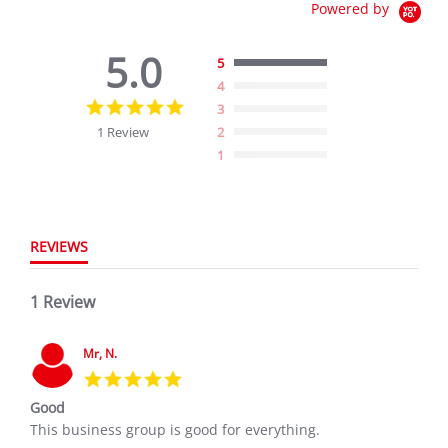
Powered by
5.0
5
4
5.0
3
star
1 Review
2
rating
1
REVIEWS
1 Review
Mr, N.
5.0
star
Good
rating
Review
review
This business group is good for everything.
by
stating