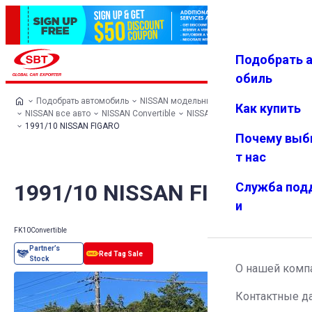
Подобрать 
Авториз
Избранн
Меню
ация
ое
обиль
Подобрать автомобиль
NISSAN модельный ряд
Как купить
NISSAN все авто
NISSAN Convertible
NISSAN FIGARO
1991/10 NISSAN FIGARO
Почему выб
т нас
1991/10 NISSAN FIGARO
Служба под
и
FK10
Convertible
О нашей комп
Контактные д