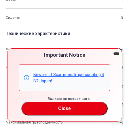
Сиденья
5
Технические характеристики
Размеры
5.09m×1.83m×1.44m
Important Notice
М3
13.33
Beware of Scammers Impersonating S
BT Japan!
Вес автомобиля
—kg
Больше не показывать
Разрешенная максимальная масса транспортного средства
—kg
Close
Максимальная грузоподъемность
—kg