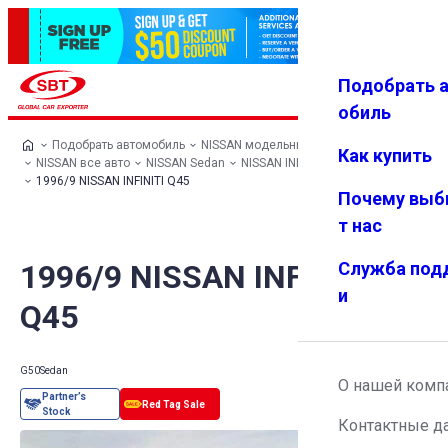
Подобрать 
Авториз
Избранн
Меню
ация
ое
обиль
Подобрать автомобиль
NISSAN модельный ряд
Как купить
NISSAN все авто
NISSAN Sedan
NISSAN INFINITI Q45
1996/9 NISSAN INFINITI Q45
Почему выб
т нас
1996/9 NISSAN INFINITI
Служба под
и
Q45
G50
Sedan
О нашей комп
Контактные д