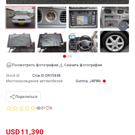
Посмотреть фотографии
Скачать фотографии
Stock Id:
Сток ID:
DRY5848
Местонахождение автомобилей
:
Gunma, JAPAN
Поделиться
0.0
21
0
star
rating
USD
11,390