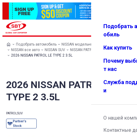
Подобрать 
Авториз
Избранн
Меню
ация
ое
обиль
Подобрать автомобиль
NISSAN модельный ряд
Как купить
NISSAN все авто
NISSAN SUV
NISSAN PATROL
2026 NISSAN PATROL LE TYPE 2 3.5L
Почему выб
т нас
2026 NISSAN PATROL LE
Служба под
и
TYPE 2 3.5L
PATROL
SUV
О нашей комп
Контактные д