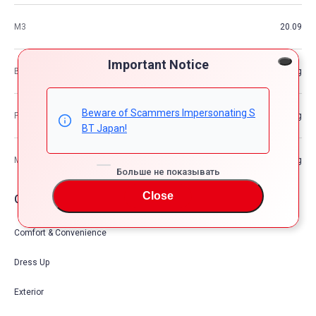
М3
20.09
Important Notice
Вес автомобиля
—kg
Beware of Scammers Impersonating S
Разрешенная максимальная масса транспортного средства
—kg
BT Japan!
Максимальная грузоподъемность
—kg
Больше не показывать
Close
Опции автомобия
Comfort & Convenience
Dress Up
Exterior