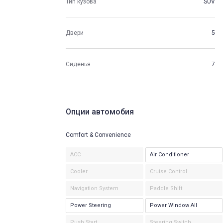
Тип кузова
SUV
Двери
5
Сиденья
7
Опции автомобия
Comfort & Convenience
ACC
Air Conditioner
Cooler
Cruise Control
Navigation System
Paddle Shift
Power Steering
Power Window All
Push Start
Steering Switch