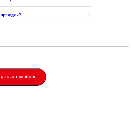
поврежден?
рать автомобиль