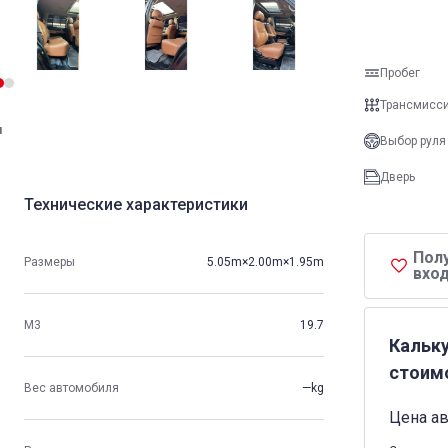
Пробег
Трансмисс
и
Выбор руля
Дверь
Технические характеристики
Пол
Размеры
5.05m×2.00m×1.95m
вход
М3
19.7
Кальк
стоим
Вес автомобиля
—kg
Цена а