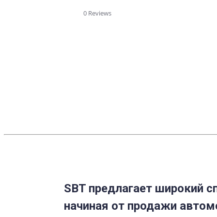
star
rating
0 Reviews
SBT предлагает широкий сп
начиная от продажи автом