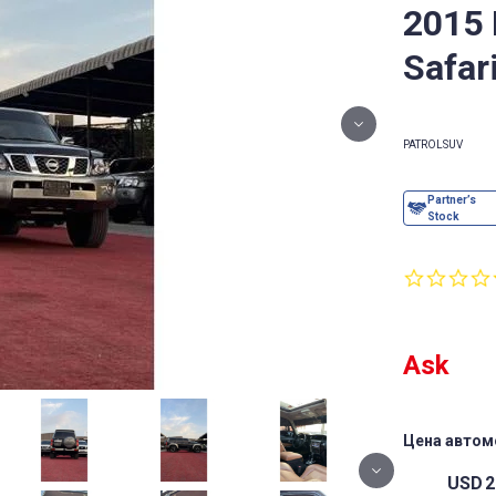
2015
Safar
PATROL
SUV
Ask
Цена автом
USD
2