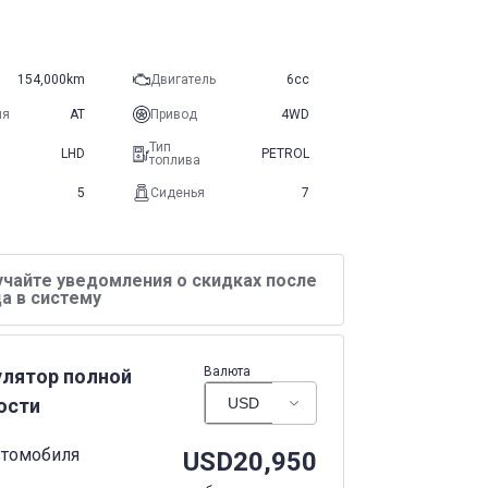
154,000km
Двигатель
6cc
ия
AT
Привод
4WD
Тип
LHD
PETROL
топлива
5
Сиденья
7
учайте уведомления о скидках после
а в систему
Валюта
улятор полной
ости
втомобиля
USD
20,950