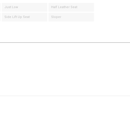
Just Low
Half Leather Seat
Side Lift Up Seat
Sloper