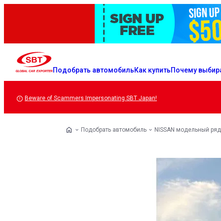
Подобрать автомобиль
Как купить
Почему выбир
Beware of Scammers Impersonating SBT Japan!
Подобрать автомобиль
NISSAN модельный ряд