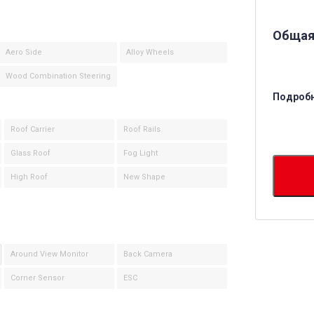
Общая
Aero Side
Alloy Wheels
Wood Combination Steering
Подробн
Roof Carrier
Roof Rails
Glass Roof
Fog Light
High Roof
New Shape
Around View Monitor
Back Camera
Corner Sensor
ESC