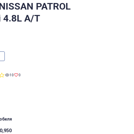
 NISSAN PATROL
i 4.8L A/T
0.0
10
0
star
rating
обиля
0,950