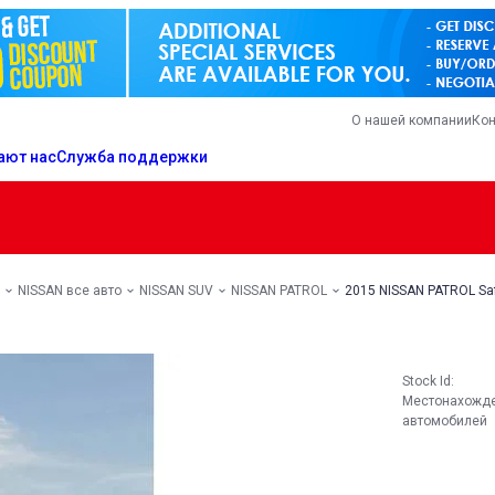
О нашей компании
Кон
ают нас
Служба поддержки
NISSAN все авто
NISSAN SUV
NISSAN PATROL
2015 NISSAN PATROL Saf
Stock Id:
Местонахожд
автомобилей