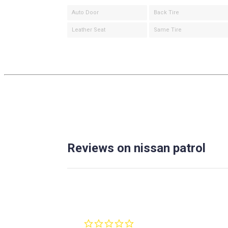
Auto Door
Back Tire
Leather Seat
Same Tire
Reviews on nissan patrol
0.0