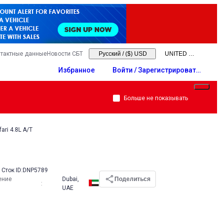
тактные данные
Новости СБТ
Русский
/
($) USD
Избранное
Войти / Зарегистрировать
ся
Больше не показывать
ari 4.8L A/T
Сток ID:
DNP5789
ение
Dubai,
Поделиться
:
UAE