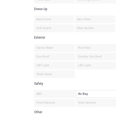
Dress Up
Aero Front
Aero Rear
Grill Guard
Rear Spoiler
Exterior
Carrier Base
Roof Box
Sun Roof
Double Sun Roof
HID Light
LED Light
Slide Glass
Safety
ABS
Air Bag
Front Camera
Side Camera
Other