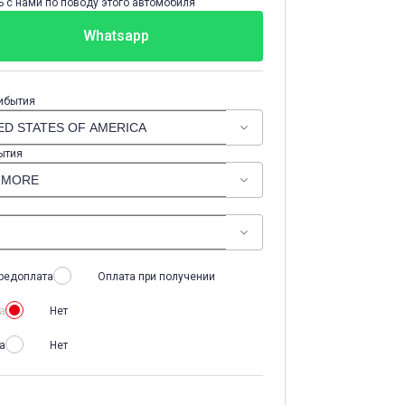
 с нами по поводу этого автомобиля
Whatsapp
ибытия
ытия
редоплата
Оплата при получении
а
Нет
а
Нет