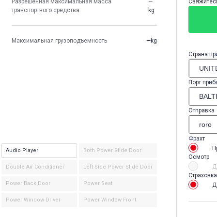
Разрешенная максимальная масса
—
Свяжитесь
транспортного средства
kg
Максимальная грузоподъемность
—kg
Страна пр
Порт приб
Отправка
Фрахт
П
Audio Player
Both Power Slide Door
Осмотр
Д
Double Air Conditioner
Left Side Power Slide Door
Страховка
Power Back Door
Power Seat
Д
Power Window Driver
Power Window Front