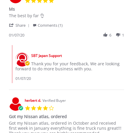
star
Ms
rating
Review
review
The best by far 👌
by
stating
'
Kedibonye
Ms
Share
Comments (1)
Share
J.
Review
01/07/20
6
1
on
by
7
Kedibonye
Jan
Comments
J.
2020
by
on
SBT Japan Support
Store
7
Owner
Thank you for your feedback, We are looking
Jan
on
forward to do more business with you.
2020
Review
by
01/07/20
Kedibonye
J.
on
7
herbert d.
Verified Buyer
Jan
4.0
2020
star
Got my Nissan atlas, ordered
rating
Review
review
Got my Nissan atlas, ordered in October and received
by
stating
first week in January everything is fine truck runs great!!!
herbert
Got