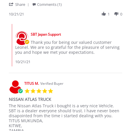
'
Leonel
Congratulations
Share
Comments (1)
Share
M.
Review
10/21/21
1
0
on
by
21
Leonel
Oct
Comments
M.
2021
by
on
SBT Japan Support
Store
21
Owner
Thank you for being our valued customer
Oct
on
Leonel. We are so grateful for the pleasure of serving
2021
Review
you and hope we met your expectations.
by
Leonel
10/21/21
M.
on
21
Oct
TITUS M.
Verified Buyer
2021
5.0
star
NiSSAN ATLAS TRUCK
rating
Review
review
The Nissan Atlas Truck i bought is a very nice Vehicle.
by
stating
SBT is a dealer everyone should trust. I have never been
TITUS
NiSSAN
disapointed from the time i started dealing with you.
M.
ATLAS
TITUS MUKUNDA,
on
TRUCK
KITWE,
30
ZAMBIA.