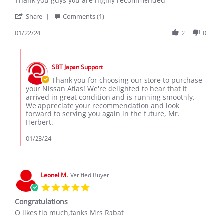
Thank you guys you are highly recommended
d.
my
'
on
Nissan
Share
Comments (1)
Share
22
atlas,
Review
01/22/24
2
0
Jan
ordered
by
2024
herbert
Comments
d.
by
on
SBT Japan Support
Store
22
Owner
Thank you for choosing our store to purchase
Jan
on
your Nissan Atlas! We're delighted to hear that it
2024
Review
arrived in great condition and is running smoothly.
by
We appreciate your recommendation and look
herbert
forward to serving you again in the future, Mr.
d.
Herbert.
on
22
01/23/24
Jan
2024
Leonel M.
Verified Buyer
5.0
star
Congratulations
rating
Review
review
O likes tio much,tanks Mrs Rabat
by
stating