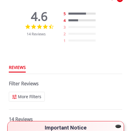
4.6
5
4
4.6
3
star
14 Reviews
2
rating
1
REVIEWS
Filter Reviews
More Filters
14 Reviews
Important Notice