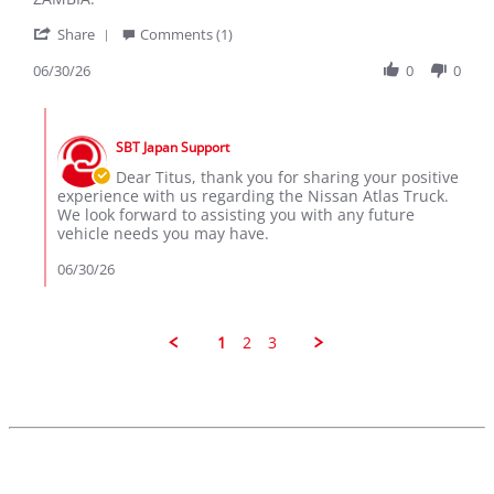
Jun
'
2026
Share
Comments (1)
Share
Review
06/30/26
0
0
by
TITUS
Comments
M.
by
on
SBT Japan Support
Store
30
Owner
Dear Titus, thank you for sharing your positive
Jun
on
experience with us regarding the Nissan Atlas Truck.
2026
Review
We look forward to assisting you with any future
by
vehicle needs you may have.
TITUS
M.
06/30/26
on
30
Jun
2026
1
2
3