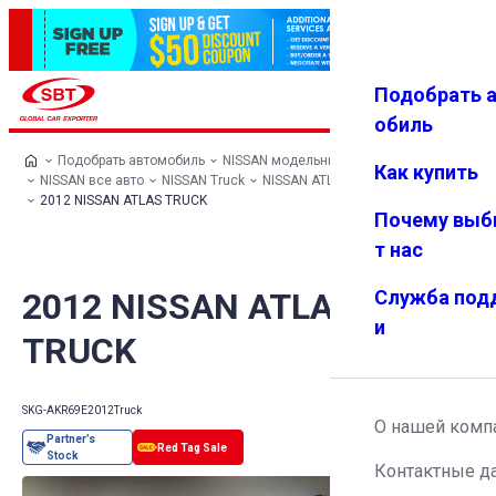
Подобрать 
Авториз
Избранн
Меню
ация
ое
обиль
Подобрать автомобиль
NISSAN модельный ряд
Как купить
NISSAN все авто
NISSAN Truck
NISSAN ATLAS TRUCK
2012 NISSAN ATLAS TRUCK
Почему выб
т нас
2012 NISSAN ATLAS
Служба под
и
TRUCK
SKG-AKR69E
2012
Truck
О нашей комп
Контактные д