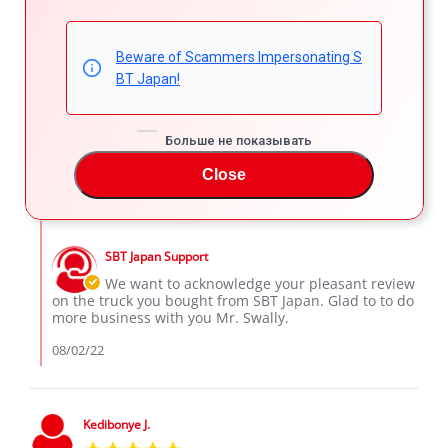
Swally D.
Verified Buyer
5.0
star
Beware of Scammers Impersonating S
Swally Daud
rating
BT Japan!
Review
review
I want to thank the SBT Company, for their wonderful
by
stating
services for the entire buying process and delivery. I got
Swally
Swally
my truck in a perfect condition , I'm very happy
D.
Daud
Больше не показывать
'
on
Share
Comments (1)
Share
1
Close
Review
08/01/22
7
0
Aug
by
2022
Swally
Comments
D.
by
on
SBT Japan Support
Store
1
Owner
We want to acknowledge your pleasant review
Aug
on
on the truck you bought from SBT Japan. Glad to to do
2022
Review
more business with you Mr. Swally.
by
Swally
08/02/22
D.
on
1
Aug
Kedibonye J.
2022
5.0