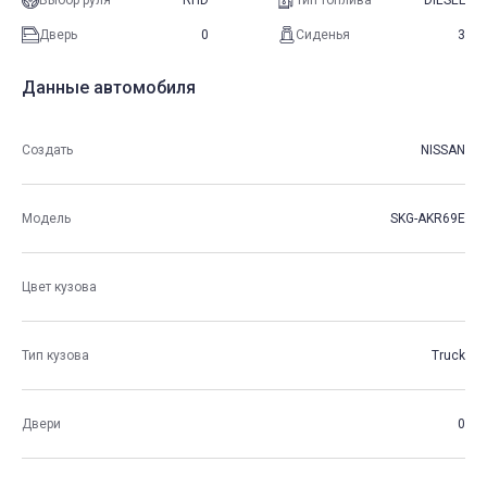
Выбор руля
RHD
Тип топлива
DIESEL
Дверь
0
Сиденья
3
Данные автомобиля
Создать
NISSAN
Модель
SKG-AKR69E
Цвет кузова
Тип кузова
Truck
Двери
0