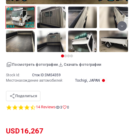
Посмотреть фотографии
Скачать фотографии
Stock Id:
Сток ID:
DMS4359
Местонахождение автомобилей
:
Tochigi, JAPAN
Поделиться
4.6
14 Reviews
3
0
star
rating
USD
16,267