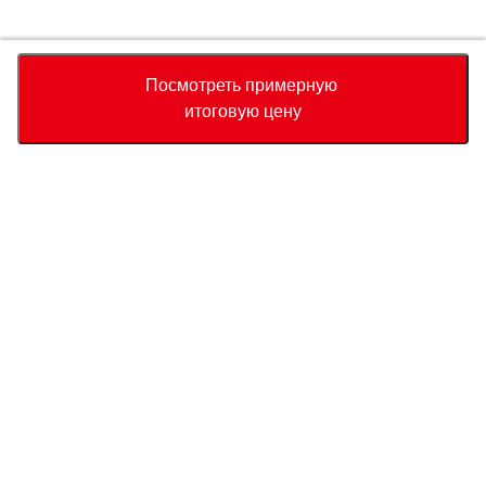
Accept
Decline
Посмотреть примерную
итоговую цену
Валюта
Калькулятор полной стоимости
Купить
Служба поддержки
Цена автомобиля
USD
13,790
О нас
USD
14,150
USD
360
(
2.54%
) Сохранить
Свяжитесь с нами по поводу этого автомобиля
Запрос
Страна прибытия
Связаться с нами
Порт прибытия