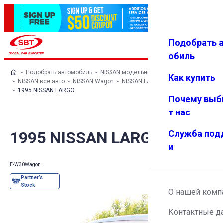
Подобрать 
Авториз
Избранн
Меню
ация
ое
обиль
Подобрать автомобиль
NISSAN модельный ряд
Как купить
NISSAN все авто
NISSAN Wagon
NISSAN LARGO
1995 NISSAN LARGO
Почему выб
т нас
1995 NISSAN LARGO
Служба под
и
E-W30
Wagon
О нашей комп
Контактные д