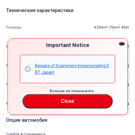
Технические характеристики
Размеры
4.59m×1.75m×1.89m
Important Notice
М3
14.98
Beware of Scammers Impersonating S
Вес автомобиля
—kg
BT Japan!
Разрешенная максимальная масса транспортного средства
—kg
Больше не показывать
Close
Максимальная грузоподъемность
—kg
Опции автомобия
Comfort & Convenience