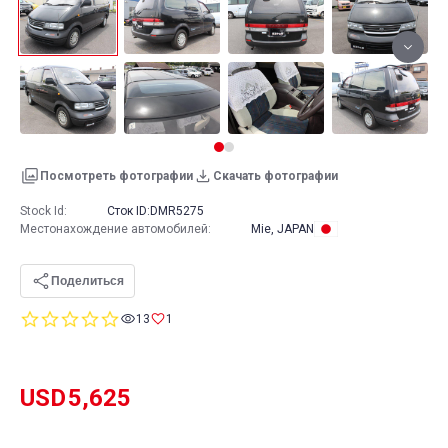
Посмотреть фотографии
Скачать фотографии
Stock Id:
Сток ID:
DMR5275
Местонахождение автомобилей
:
Mie, JAPAN
Поделиться
0.0
13
1
star
rating
USD
5,625