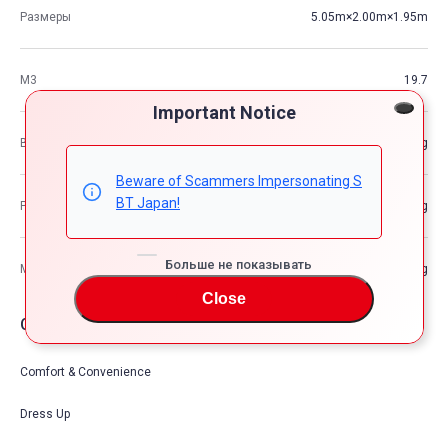
Размеры
5.05m×2.00m×1.95m
М3
19.7
Important Notice
Вес автомобиля
—kg
Beware of Scammers Impersonating S
BT Japan!
Разрешенная максимальная масса транспортного средства
—kg
Больше не показывать
Максимальная грузоподъемность
—kg
Close
Опции автомобия
Comfort & Convenience
Dress Up