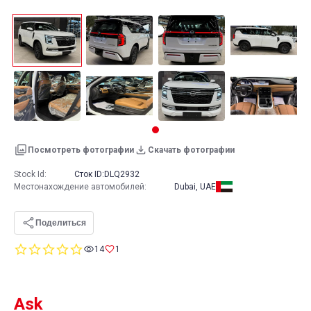
Посмотреть фотографии
Скачать фотографии
Stock Id:
Сток ID:
DLQ2932
Местонахождение автомобилей
:
Dubai, UAE
Поделиться
0.0
14
1
star
rating
Ask