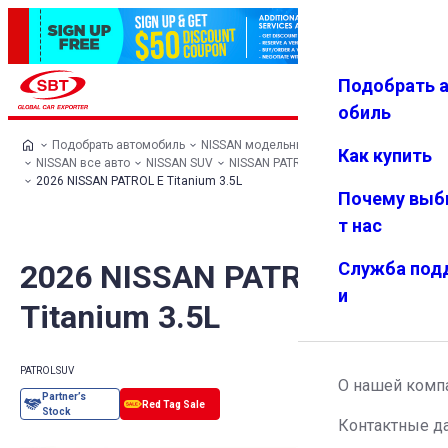
Подобрать 
Авториз
Избранн
Меню
ация
ое
обиль
Подобрать автомобиль
NISSAN модельный ряд
Как купить
NISSAN все авто
NISSAN SUV
NISSAN PATROL
2026 NISSAN PATROL E Titanium 3.5L
Почему выб
т нас
2026 NISSAN PATROL E
Служба под
и
Titanium 3.5L
PATROL
SUV
О нашей комп
Контактные д