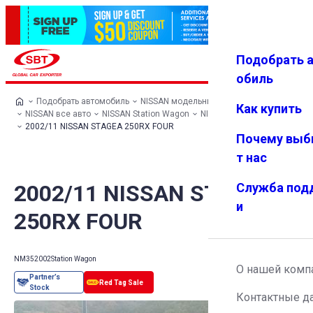
Подобрать 
Авториз
Избранн
Меню
ация
ое
обиль
Подобрать автомобиль
NISSAN модельный ряд
Как купить
NISSAN все авто
NISSAN Station Wagon
NISSAN STAGEA
2002/11 NISSAN STAGEA 250RX FOUR
Почему выб
т нас
2002/11 NISSAN STAGEA
Служба под
и
250RX FOUR
NM35
2002
Station Wagon
О нашей комп
Контактные д