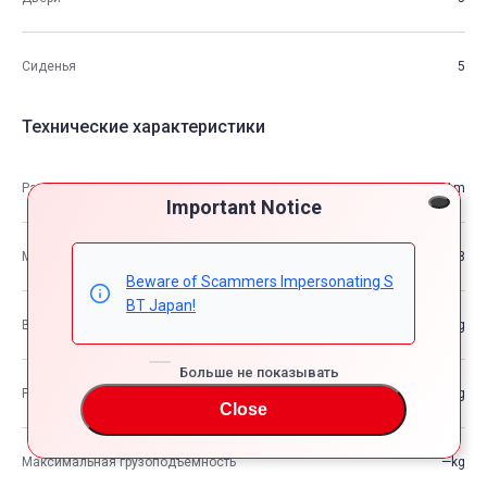
Сиденья
5
Технические характеристики
Размеры
4.82m×1.79m×1.51m
Important Notice
М3
12.98
Beware of Scammers Impersonating S
BT Japan!
Вес автомобиля
—kg
Больше не показывать
Разрешенная максимальная масса транспортного средства
—kg
Close
Максимальная грузоподъемность
—kg