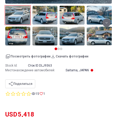
Посмотреть фотографии
Скачать фотографии
Stock Id:
Сток ID:
DLJ9363
Местонахождение автомобилей
:
Saitama, JAPAN
Поделиться
0.0
15
1
star
rating
USD
5,418