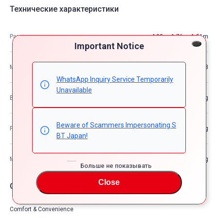
Технические характеристики
Размеры
4.88m×1.76m×1.51m
Important Notice
М3
12.93
WhatsApp Inquiry Service Temporarily
Unavailable
Вес автомобиля
—kg
Beware of Scammers Impersonating S
Разрешенная максимальная масса транспортного средства
—kg
BT Japan!
Максимальная грузоподъемность
—kg
Больше не показывать
Close
Опции автомобия
Comfort & Convenience