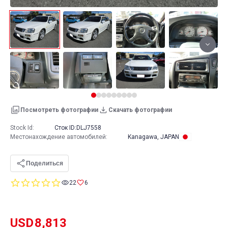
Посмотреть фотографии
Скачать фотографии
Stock Id:
Сток ID:
DLJ7558
Местонахождение автомобилей
:
Kanagawa, JAPAN
Поделиться
0.0
22
6
star
rating
USD
8,813