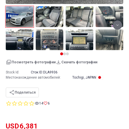
Посмотреть фотографии
Скачать фотографии
Stock Id:
Сток ID:
DLA9936
Местонахождение автомобилей
:
Tochigi, JAPAN
Поделиться
0.0
14
6
star
rating
USD
6,381