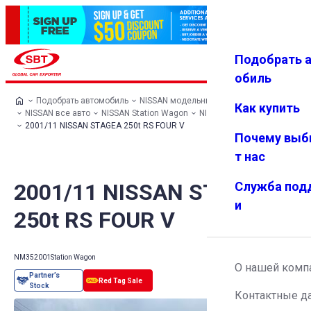
Подобрать 
Авториз
Избранн
Меню
ация
ое
обиль
Подобрать автомобиль
NISSAN модельный ряд
Как купить
NISSAN все авто
NISSAN Station Wagon
NISSAN STAGEA
2001/11 NISSAN STAGEA 250t RS FOUR V
Почему выб
т нас
2001/11 NISSAN STAGEA
Служба под
и
250t RS FOUR V
NM35
2001
Station Wagon
О нашей комп
Контактные д