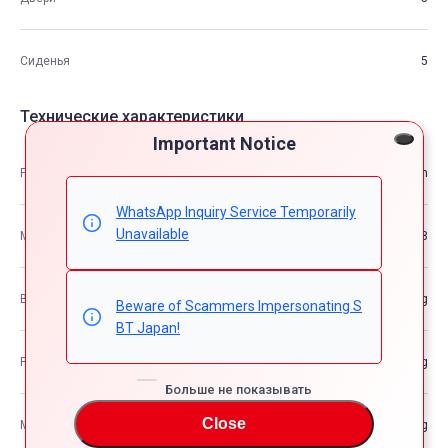
Сиденья
5
Технические характеристики
Important Notice
Размеры
4.82m×1.79m×1.51m
WhatsApp Inquiry Service Temporarily
Unavailable
М3
12.98
Вес автомобиля
—kg
Beware of Scammers Impersonating S
BT Japan!
Разрешенная максимальная масса транспортного средства
—kg
Больше не показывать
Close
Максимальная грузоподъемность
—kg