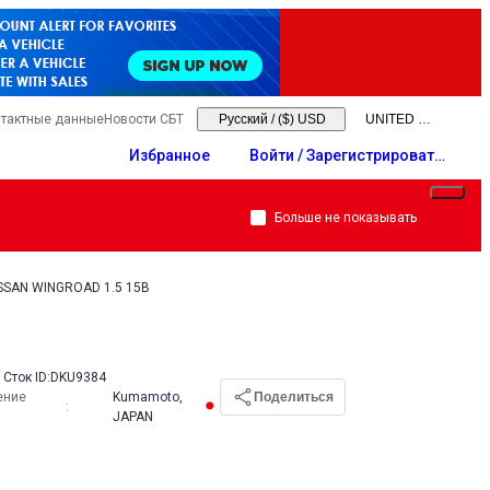
тактные данные
Новости СБТ
Русский
/
($) USD
Избранное
Войти / Зарегистрировать
ся
Больше не показывать
ISSAN WINGROAD 1.5 15B
Сток ID:
DKU9384
ение
Kumamoto,
Поделиться
:
JAPAN