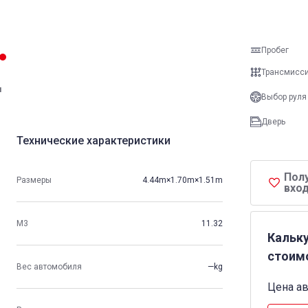
Пробег
Трансмисс
и
Выбор руля
Дверь
Технические характеристики
Пол
Размеры
4.44m×1.70m×1.51m
вход
М3
11.32
Кальк
стоим
Вес автомобиля
—kg
Цена а