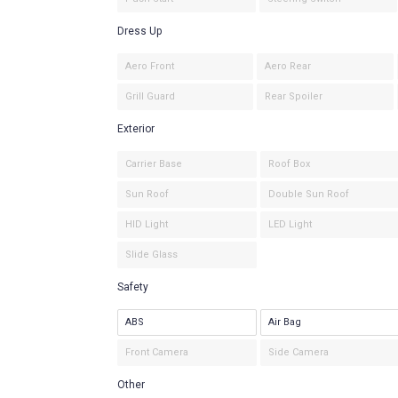
Dress Up
Aero Front
Aero Rear
Grill Guard
Rear Spoiler
Exterior
Carrier Base
Roof Box
Sun Roof
Double Sun Roof
HID Light
LED Light
Slide Glass
Safety
ABS
Air Bag
Front Camera
Side Camera
Other