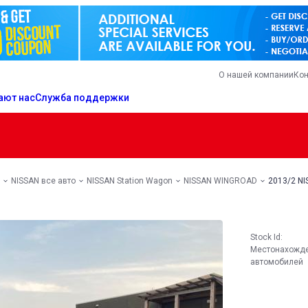
О нашей компании
Кон
ают нас
Служба поддержки
NISSAN все авто
NISSAN Station Wagon
NISSAN WINGROAD
2013/2 N
Stock Id:
Местонахожд
автомобилей