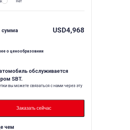
а
Нет
USD
4,968
 сумма
ее о ценообразовнии
автомобиль обслуживается
ром SBT.
пки вы можете связаться с нами через эту
Заказать сейчас
е чем