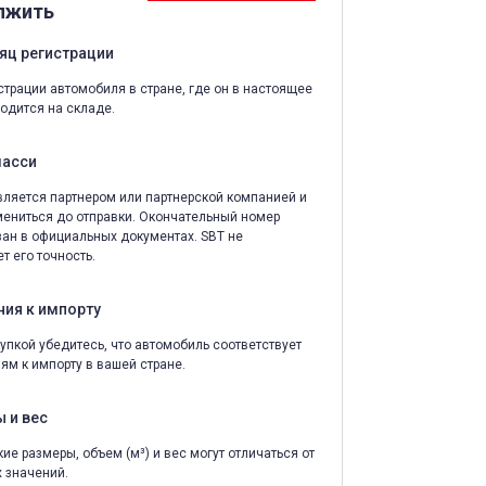
лжить
яц регистрации
страции автомобиля в стране, где он в настоящее
одится на складе.
шасси
ляется партнером или партнерской компанией и
ениться до отправки. Окончательный номер
зан в официальных документах. SBT не
т его точность.
ния к импорту
упкой убедитесь, что автомобиль соответствует
ям к импорту в вашей стране.
 и вес
ие размеры, объем (м³) и вес могут отличаться от
 значений.