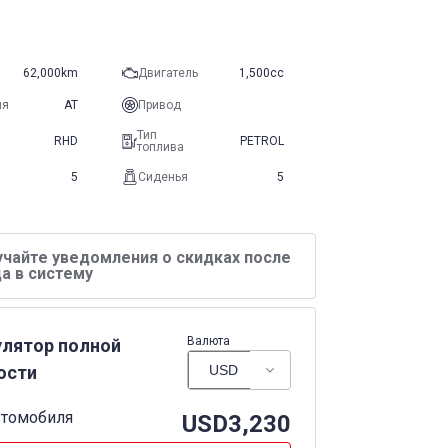
62,000km
Двигатель
1,500cc
ия
AT
Привод
Тип
RHD
PETROL
топлива
5
Сиденья
5
учайте уведомления о скидках после
а в систему
Валюта
улятор полной
ости
втомобиля
USD
3,230