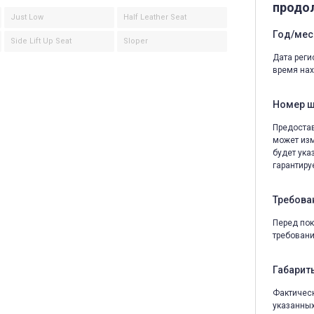
продо
Just Low
Half Leather Seat
Год/мес
Side Lift Up Seat
Sloper
Дата реги
время нах
Номер 
Предостав
может изм
будет ука
гарантируе
Требова
Перед пок
требовани
Габариты
Фактическ
указанных