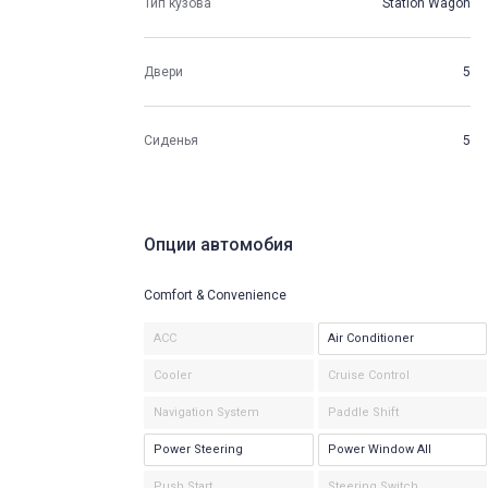
Тип кузова
Station Wagon
Двери
5
Сиденья
5
Опции автомобия
Comfort & Convenience
ACC
Air Conditioner
Cooler
Cruise Control
Navigation System
Paddle Shift
Power Steering
Power Window All
Push Start
Steering Switch