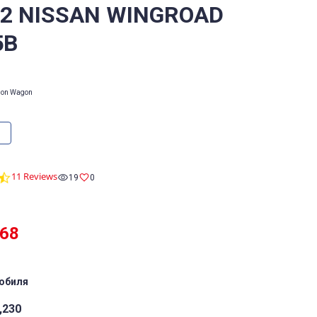
/2 NISSAN WINGROAD
5B
tion Wagon
4.6
11 Reviews
19
0
star
rating
968
обиля
,230