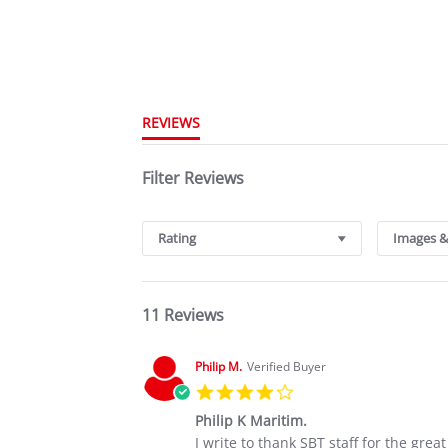
REVIEWS
Filter Reviews
Rating
Images &
11 Reviews
Philip M.
Verified Buyer
4.0
star
Philip K Maritim.
rating
Review
review
I write to thank SBT staff for the grea