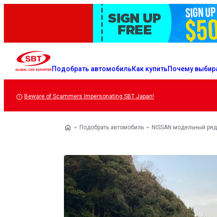
Подобрать автомобиль
Как купить
Почему выбир
Beware of Scammers Impersonating SBT Japan!
Подобрать автомобиль
NISSAN модельный ряд