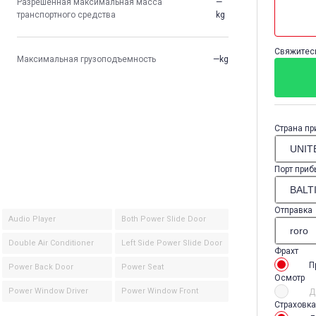
Разрешенная максимальная масса
—
транспортного средства
kg
Свяжитесь
Максимальная грузоподъемность
—kg
Страна пр
Порт приб
Отправка
Audio Player
Both Power Slide Door
Double Air Conditioner
Left Side Power Slide Door
Фрахт
П
Power Back Door
Power Seat
Осмотр
Power Window Driver
Power Window Front
Д
Страховка