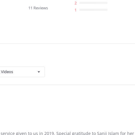
star
2
rating
11 Reviews
1
 Videos
t service given to us in 2019. Special gratitude to Sanji Islam for her