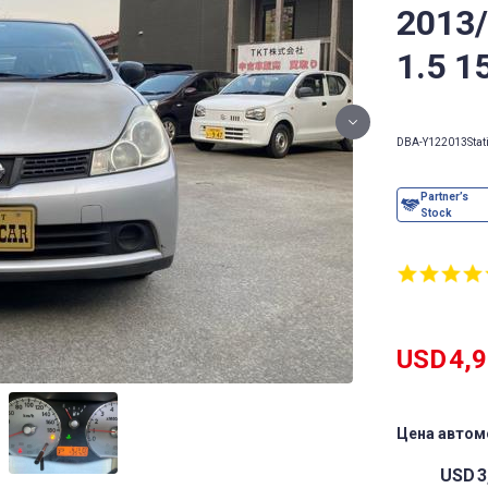
2013
1.5 1
DBA-Y12
2013
Sta
USD
4,
Цена автом
USD
3