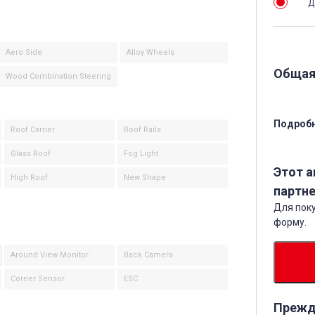
Д
Aero Side
Alloy Wheels
Общая
Wood Combination Steering
Подробн
Roof Carrier
Roof Rails
Glass Roof
Fog Light
Этот 
High Roof
New Shape
партне
Для поку
форму.
Around View Monitor
Back Camera
Corner Sensor
ESC
Прежд