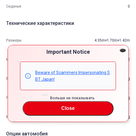
Сиденья
0
Технические характеристики
Размеры
4.35m×1.70m×1.42m
Important Notice
М3
10.42
Beware of Scammers Impersonating S
Вес автомобиля
—kg
BT Japan!
Больше не показывать
Разрешенная максимальная масса транспортного средства
—kg
Close
Максимальная грузоподъемность
—kg
Опции автомобия