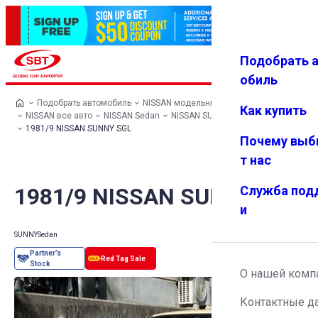
Подобрать 
Авториз
Избранн
Меню
ация
ое
обиль
Подобрать автомобиль
NISSAN модельный ряд
Как купить
NISSAN все авто
NISSAN Sedan
NISSAN SUNNY
1981/9 NISSAN SUNNY SGL
Почему выб
т нас
1981/9 NISSAN SUNNY SGL
Служба под
и
SUNNY
Sedan
О нашей комп
Контактные д