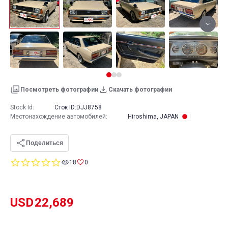
Посмотреть фотографии
Скачать фотографии
Stock Id:
Сток ID:
DJJ8758
Местонахождение автомобилей
:
Hiroshima, JAPAN
Поделиться
0.0
18
0
star
rating
USD
22,689