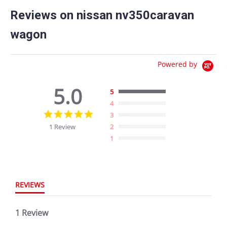
Reviews on nissan nv350caravan
wagon
Powered by
5.0
5
4
5.0
3
star
1 Review
2
rating
1
REVIEWS
1 Review