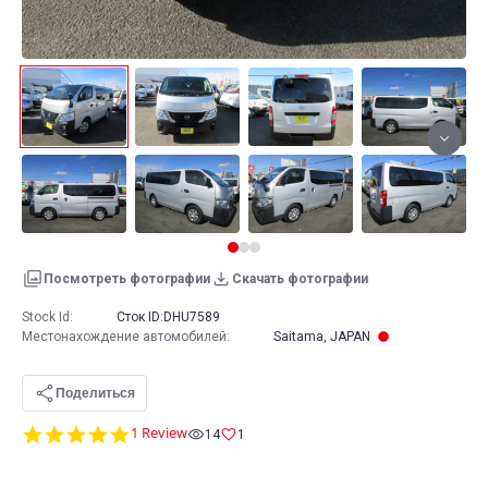
Посмотреть фотографии
Скачать фотографии
Stock Id:
Сток ID:
DHU7589
Местонахождение автомобилей
:
Saitama, JAPAN
Поделиться
5.0
1 Review
14
1
star
rating