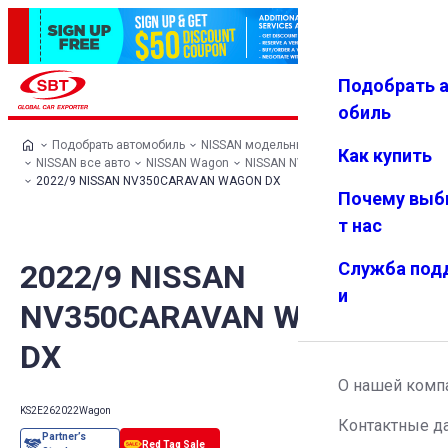
Подобрать 
Авториз
Избранн
Меню
ация
ое
обиль
Подобрать автомобиль
NISSAN модельный ряд
Как купить
NISSAN все авто
NISSAN Wagon
NISSAN NV350CARAVAN WAGON
2022/9 NISSAN NV350CARAVAN WAGON DX
Почему выб
т нас
2022/9 NISSAN
Служба под
и
NV350CARAVAN WAGON
DX
О нашей комп
KS2E26
2022
Wagon
Контактные д