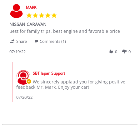
MARK
5.0
star
NISSAN CARAVAN
rating
Review
review
Best for family trips, best engine and favorable price
by
stating
'
MARK
NISSAN
Share
Comments (1)
Share
on
CARAVAN
Review
07/19/22
0
0
19
by
Jul
MARK
2022
Comments
on
by
19
SBT Japan Support
Store
Jul
Owner
We sincerely applaud you for giving positive
2022
on
feedback Mr. Mark. Enjoy your car!
Review
by
07/20/22
MARK
on
19
Jul
2022