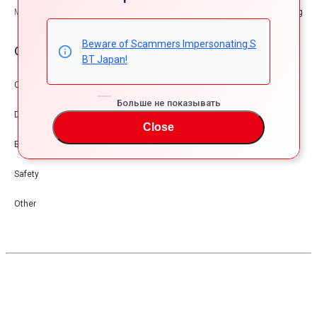
Максимальная грузоподъемность
—kg
Beware of Scammers Impersonating S
Опции автомобия
BT Japan!
Comfort & Convenience
Больше не показывать
Dress Up
Close
Exterior
Safety
Other