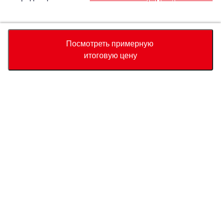
Accept
Decline
Посмотреть примерную
итоговую цену
Валюта
Калькулятор полной стоимости
Купить
Служба поддержки
Цена автомобиля
USD
15,590
О нас
USD
15,790
USD
200
(
1.27%
) Сохранить
Свяжитесь с нами по поводу этого автомобиля
Запрос
Whatsapp
Связаться с нами
Страна прибытия