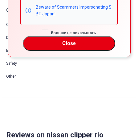
Beware of Scammers Impersonating S
Опции автомобия
BT Japan!
Comfort & Convenience
Больше не показывать
Dress Up
Close
Exterior
Safety
Other
Reviews on nissan clipper rio