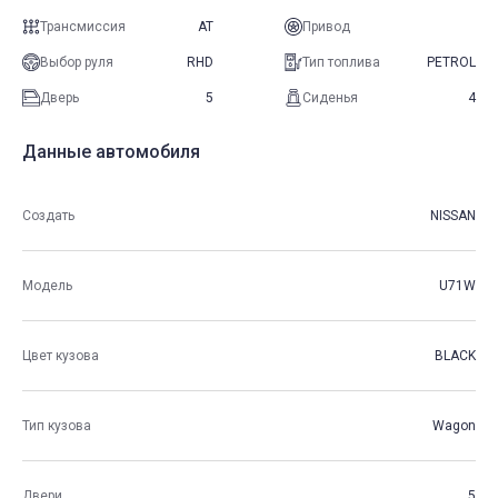
Трансмиссия
AT
Привод
Выбор руля
RHD
Тип топлива
PETROL
Дверь
5
Сиденья
4
Данные автомобиля
Создать
NISSAN
Модель
U71W
Цвет кузова
BLACK
Тип кузова
Wagon
Двери
5