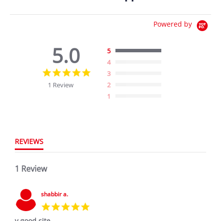
Powered by
5.0
5
4
5.0
3
star
1 Review
2
rating
1
REVIEWS
1 Review
shabbir a.
5.0
star
v good site