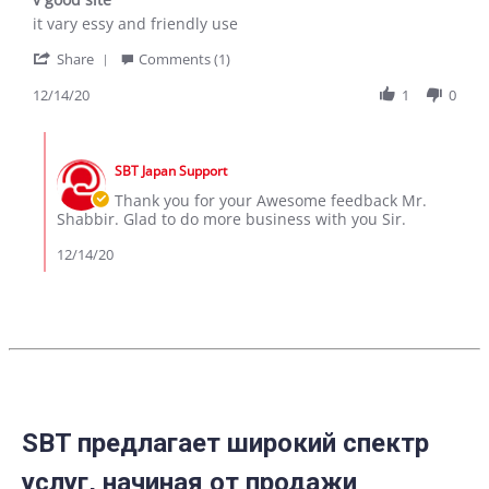
rating
Review
review
it vary essy and friendly use
by
stating
'
shabbir
v
Share
Comments (1)
Share
a.
good
Review
12/14/20
1
0
on
site
by
14
shabbir
Dec
Comments
a.
2020
by
on
SBT Japan Support
Store
14
Owner
Thank you for your Awesome feedback Mr.
Dec
on
Shabbir. Glad to do more business with you Sir.
2020
Review
by
12/14/20
shabbir
a.
on
14
Dec
2020
SBT предлагает широкий спектр
услуг, начиная от продажи