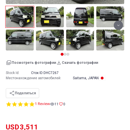
Посмотреть фотографии
Скачать фотографии
Stock Id:
Сток ID:
DHC7267
Местонахождение автомобилей
:
Saitama, JAPAN
Поделиться
5.0
1 Review
11
0
star
rating
USD
3,511