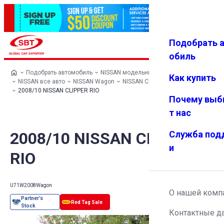
Подобрать 
Авториз
Избранн
Меню
ация
ое
обиль
Подобрать автомобиль
NISSAN модельный ряд
Как купить
NISSAN все авто
NISSAN Wagon
NISSAN CLIPPER RIO
2008/10 NISSAN CLIPPER RIO
Почему выб
т нас
2008/10 NISSAN CLIPPER
Служба под
и
RIO
U71W
2008
Wagon
О нашей комп
Контактные д