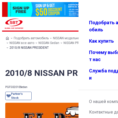
Подобрать 
Авториз
Избранн
Меню
ация
ое
обиль
Подобрать автомобиль
NISSAN модельный ряд
Как купить
NISSAN все авто
NISSAN Sedan
NISSAN PRESIDENT
2010/8 NISSAN PRESIDENT
Почему выб
т нас
2010/8 NISSAN PRESIDENT
Служба под
и
PGF50
2010
Sedan
О нашей комп
Контактные д