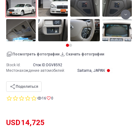
Посмотреть фотографии
Скачать фотографии
Stock Id:
Сток ID:
DGV8592
Местонахождение автомобилей
:
Saitama, JAPAN
Поделиться
0.0
16
0
star
rating
USD
14,725