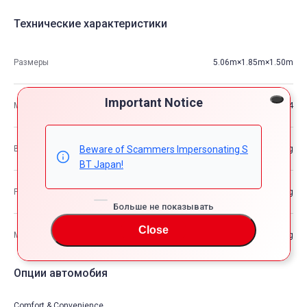
Технические характеристики
Размеры
5.06m×1.85m×1.50m
Important Notice
М3
14
Beware of Scammers Impersonating S
Вес автомобиля
—kg
BT Japan!
Разрешенная максимальная масса транспортного средства
—kg
Больше не показывать
Close
Максимальная грузоподъемность
—kg
Опции автомобия
Comfort & Convenience