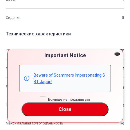
Сиденья
5
Технические характеристики
Размеры
5.06m×1.85m×1.50m
Important Notice
М3
14
Beware of Scammers Impersonating S
BT Japan!
Вес автомобиля
—kg
Больше не показывать
Разрешенная максимальная масса транспортного средства
—kg
Close
Максимальная грузоподъемность
—kg