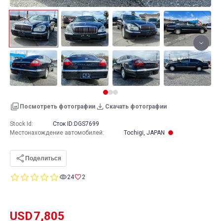
Посмотреть фотографии
Скачать фотографии
Stock Id:
Сток ID:
DGS7699
Местонахождение автомобилей
:
Tochigi, JAPAN
Поделиться
0.0
24
2
star
rating
USD
7,805