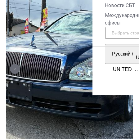
Новости СБТ
Международн
офисы
Русский
/