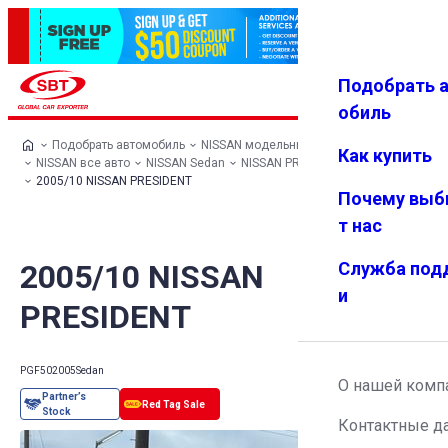
Подобрать 
Авториз
Избранн
Меню
ация
ое
обиль
Подобрать автомобиль
NISSAN модельный ряд
Как купить
NISSAN все авто
NISSAN Sedan
NISSAN PRESIDENT
2005/10 NISSAN PRESIDENT
Почему выб
т нас
2005/10 NISSAN
Служба под
и
PRESIDENT
PGF50
2005
Sedan
О нашей комп
Контактные д