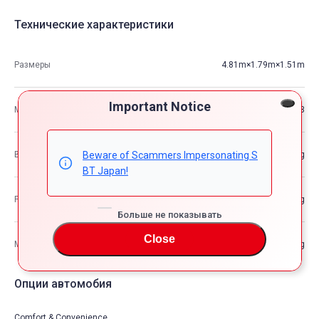
Технические характеристики
Размеры
4.81m×1.79m×1.51m
Important Notice
М3
13
Beware of Scammers Impersonating S
Вес автомобиля
—kg
BT Japan!
Разрешенная максимальная масса транспортного средства
—kg
Больше не показывать
Close
Максимальная грузоподъемность
—kg
Опции автомобия
Comfort & Convenience