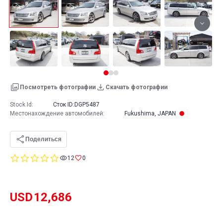
Посмотреть фотографии
Скачать фотографии
Stock Id:
Сток ID:
DGP5487
Местонахождение автомобилей
:
Fukushima, JAPAN
Поделиться
0.0
12
0
star
rating
USD
12,686