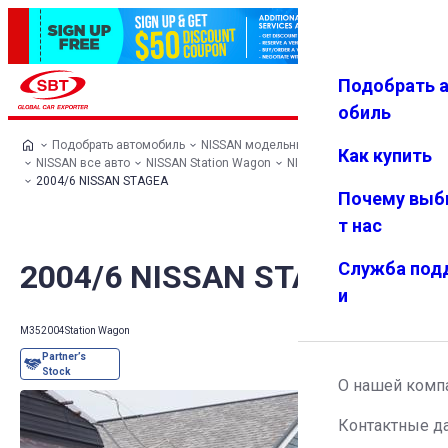
Подобрать 
Авториз
Избранн
Меню
ация
ое
обиль
Подобрать автомобиль
NISSAN модельный ряд
Как купить
NISSAN все авто
NISSAN Station Wagon
NISSAN STAGEA
2004/6 NISSAN STAGEA
Почему выб
т нас
2004/6 NISSAN STAGEA
Служба под
и
M35
2004
Station Wagon
О нашей комп
Контактные д