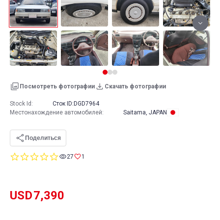
Посмотреть фотографии
Скачать фотографии
Stock Id:
Сток ID:
DGD7964
Местонахождение автомобилей
:
Saitama, JAPAN
Поделиться
0.0
27
1
star
rating
USD
7,390