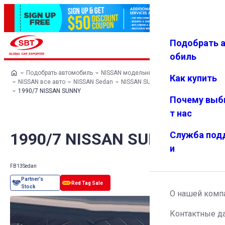
Подобрать 
Авториз
Избранн
Меню
ация
ое
обиль
Подобрать автомобиль
NISSAN модельный ряд
Как купить
NISSAN все авто
NISSAN Sedan
NISSAN SUNNY
1990/7 NISSAN SUNNY
Почему выб
т нас
1990/7 NISSAN SUNNY
Служба под
и
FB13
Sedan
О нашей комп
Контактные д