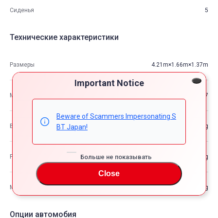
Сиденья
5
Технические характеристики
Размеры
4.21m×1.66m×1.37m
Important Notice
М3
9.57
Beware of Scammers Impersonating S
Вес автомобиля
—kg
BT Japan!
Больше не показывать
Разрешенная максимальная масса транспортного средства
—kg
Close
Максимальная грузоподъемность
—kg
Опции автомобия