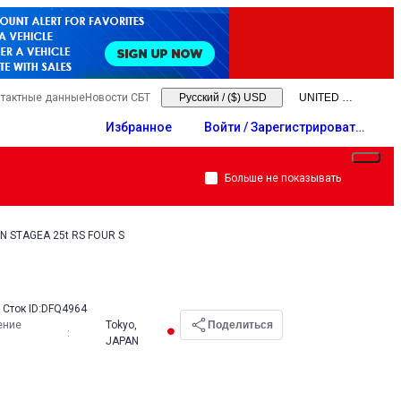
тактные данные
Новости СБТ
Русский
/
($) USD
Избранное
Войти / Зарегистрировать
ся
Больше не показывать
N STAGEA 25t RS FOUR S
Сток ID:
DFQ4964
ение
Tokyo,
Поделиться
:
JAPAN