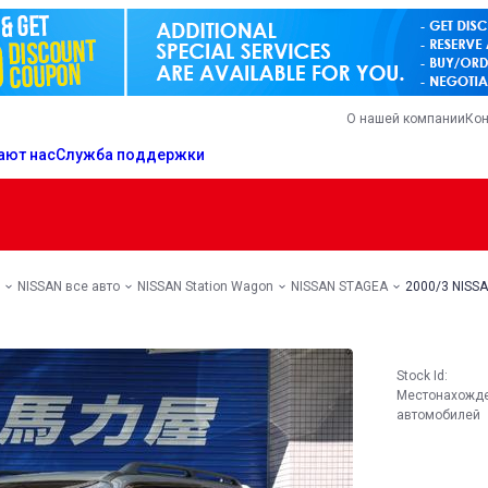
О нашей компании
Кон
ают нас
Служба поддержки
NISSAN все авто
NISSAN Station Wagon
NISSAN STAGEA
2000/3 NISSA
Stock Id:
Местонахожд
автомобилей