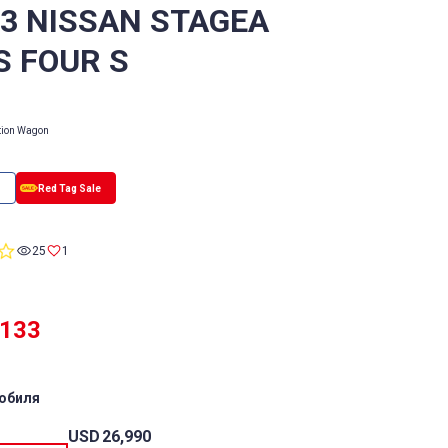
/3 NISSAN STAGEA
S FOUR S
tion Wagon
0.0
25
1
star
rating
,133
обиля
USD
26,990