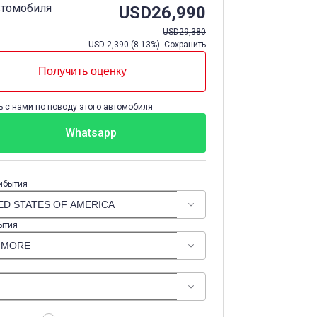
втомобиля
USD
26,990
USD
29,380
USD
2,390
(
8.13%
) Сохранить
Получить оценку
 с нами по поводу этого автомобиля
Whatsapp
ибытия
ытия