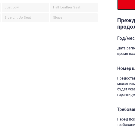
Just Low
Half Leather Seat
Side Lift Up Seat
Sloper
Прежд
продо
Год/мес
Дата реги
время нах
Номер 
Предостав
может изм
будет ука
гарантируе
Требова
Перед пок
требовани