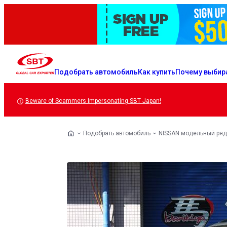
Подобрать автомобиль
Как купить
Почему выбир
Beware of Scammers Impersonating SBT Japan!
Подобрать автомобиль
NISSAN модельный ряд