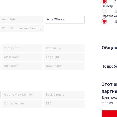
П
Осмотр
Д
Страховка
Aero Side
Alloy Wheels
Д
Wood Combination Steering
Общая
Roof Carrier
Roof Rails
Glass Roof
Fog Light
High Roof
New Shape
Подробн
Этот 
партне
Around View Monitor
Back Camera
Для поку
форму.
Corner Sensor
ESC