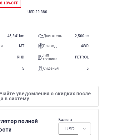
8.13%
OFF
USD
29,380
45,841km
Двигатель
2,500cc
ия
MT
Привод
4WD
Тип
RHD
PETROL
топлива
5
Сиденья
5
учайте уведомления о скидках после
а в систему
Валюта
улятор полной
ости