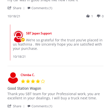
by
stating
'
nathinia
good
Share
Comments (1)
Share
m.
delivery
Review
10/18/21
1
0
on
by
18
nathinia
Oct
Comments
m.
2021
by
on
SBT Japan Support
Store
18
Owner
We’re so grateful for the trust you’ve placed in
Oct
on
us Nathinia . We sincerely hope you are satisfied with
2021
Review
your purchase.
by
nathinia
10/18/21
m.
on
18
Oct
Chimba C.
2021
4.0
star
Good Station Wagon
rating
Review
review
Thank you SBT team for your Professional work, you are
by
stating
excellent in your dealings. I will buy a truck next time.
Chimba
Good
'
C.
Station
Share
Comments (1)
Share
on
Wagon