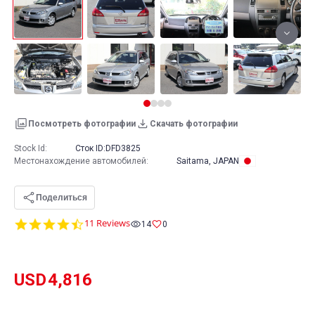
Посмотреть фотографии
Скачать фотографии
Stock Id:
Сток ID:
DFD3825
Местонахождение автомобилей
:
Saitama, JAPAN
Поделиться
4.6
11 Reviews
14
0
star
rating
USD
4,816