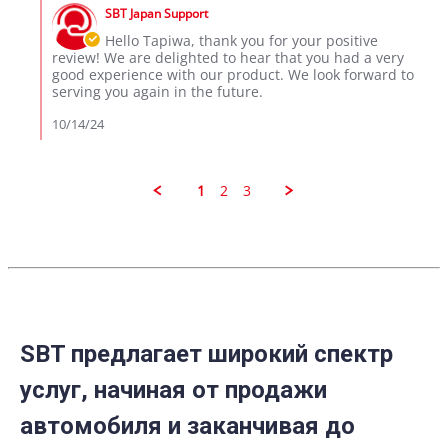
by
12
SBT Japan Support
Store
Oct
Owner
Hello Tapiwa, thank you for your positive
2024
on
review! We are delighted to hear that you had a very
Review
good experience with our product. We look forward to
by
serving you again in the future.
Tapiwa
on
10/14/24
12
Oct
2024
1
2
3
SBT предлагает широкий спектр
услуг, начиная от продажи
автомобиля и заканчивая до