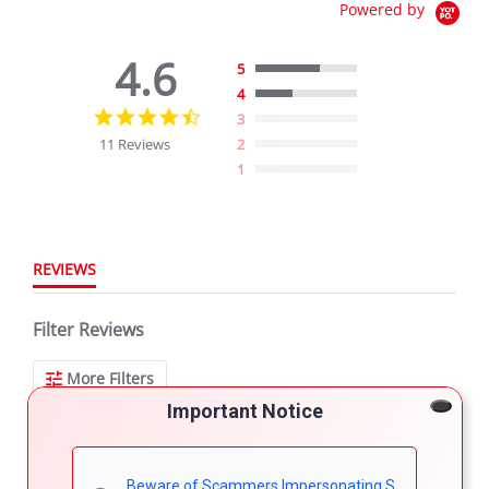
Powered by
4.6
5
4
4.6
3
star
11 Reviews
2
rating
1
REVIEWS
Filter Reviews
More Filters
Important Notice
11 Reviews
Beware of Scammers Impersonating S