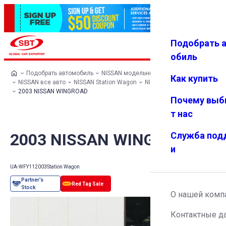
Подобрать 
Авториз
Избранн
Меню
ация
ое
обиль
Подобрать автомобиль
NISSAN модельный ряд
Как купить
NISSAN все авто
NISSAN Station Wagon
NISSAN WINGROAD
2003 NISSAN WINGROAD
Почему выб
т нас
2003 NISSAN WINGROAD
Служба под
и
UA-WFY11
2003
Station Wagon
О нашей комп
Контактные д