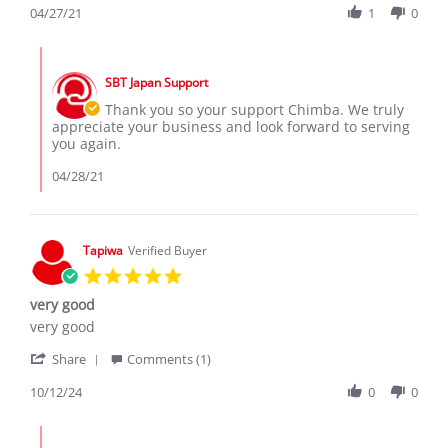
Review
04/27/21
1
0
27
by
Apr
Chimba
2021
Comments
C.
by
on
SBT Japan Support
Store
27
Owner
Thank you so your support Chimba. We truly
Apr
on
appreciate your business and look forward to serving
2021
Review
you again.
by
Chimba
04/28/21
C.
on
27
Apr
Tapiwa
Verified Buyer
2021
5.0
star
very good
rating
Review
review
very good
by
stating
'
Tapiwa
very
Share
Comments (1)
Share
on
good
Review
10/12/24
0
0
12
by
Oct
Tapiwa
2024
Comments
on