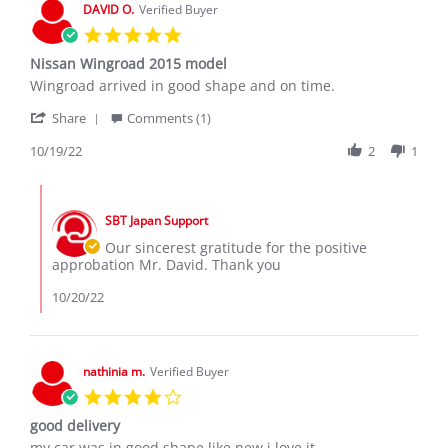
20
DAVID O.
Verified Buyer
Dec
5.0
2019
star
Nissan Wingroad 2015 model
rating
Review
review
Wingroad arrived in good shape and on time.
by
stating
'
DAVID
Nissan
Share
Comments (1)
Share
O.
Wingroad
Review
10/19/22
2
1
on
2015
by
19
model
DAVID
Oct
Comments
O.
2022
by
on
SBT Japan Support
Store
19
Owner
Our sincerest gratitude for the positive
Oct
on
approbation Mr. David. Thank you
2022
Review
by
10/20/22
DAVID
O.
on
19
nathinia m.
Verified Buyer
Oct
4.0
2022
star
good delivery
rating
Review
review
my car was in good shape like new i love it