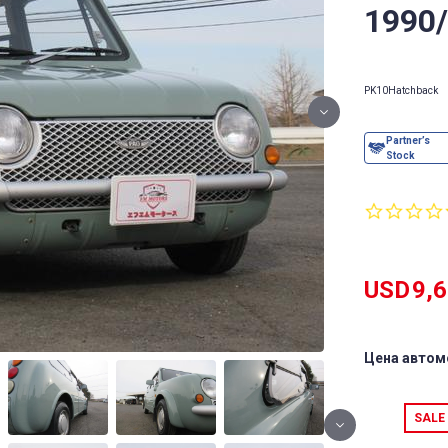
1990
PK10
Hatchback
USD
9,
Цена автом
SALE