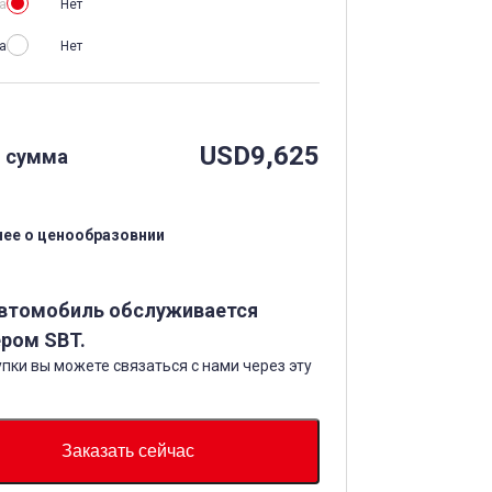
а
Нет
а
Нет
USD
9,625
 сумма
ее о ценообразовнии
автомобиль обслуживается
ром SBT.
пки вы можете связаться с нами через эту
Заказать сейчас