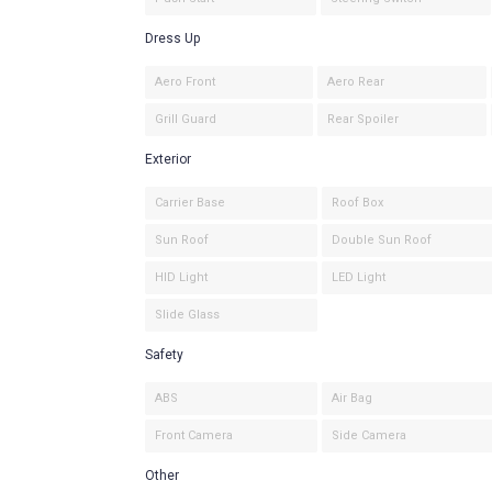
Dress Up
Aero Front
Aero Rear
Grill Guard
Rear Spoiler
Exterior
Carrier Base
Roof Box
Sun Roof
Double Sun Roof
HID Light
LED Light
Slide Glass
Safety
ABS
Air Bag
Front Camera
Side Camera
Other