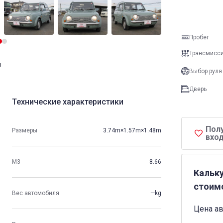
Пробег
Трансмисс
и
Выбор руля
Дверь
Технические характеристики
Пол
Размеры
3.74m×1.57m×1.48m
вход
М3
8.66
Кальк
стоим
Вес автомобиля
—kg
Цена а