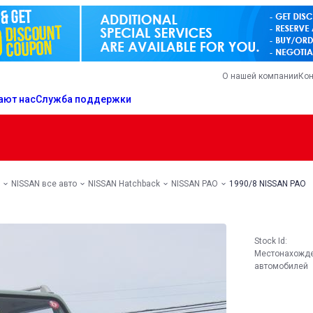
О нашей компании
Кон
ают нас
Служба поддержки
NISSAN все авто
NISSAN Hatchback
NISSAN PAO
1990/8 NISSAN PAO
Stock Id:
Местонахожд
автомобилей