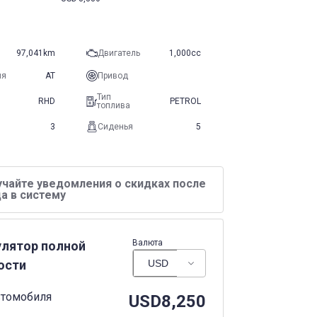
97,041km
Двигатель
1,000cc
ия
AT
Привод
Тип
RHD
PETROL
топлива
3
Сиденья
5
учайте уведомления о скидках после
а в систему
Валюта
улятор полной
ости
втомобиля
USD
8,250