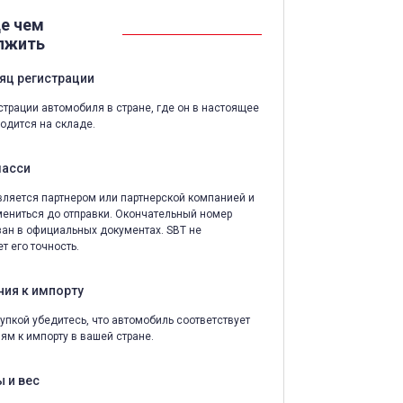
е чем
лжить
яц регистрации
страции автомобиля в стране, где он в настоящее
одится на складе.
шасси
ляется партнером или партнерской компанией и
ениться до отправки. Окончательный номер
зан в официальных документах. SBT не
т его точность.
ния к импорту
упкой убедитесь, что автомобиль соответствует
ям к импорту в вашей стране.
 и вес