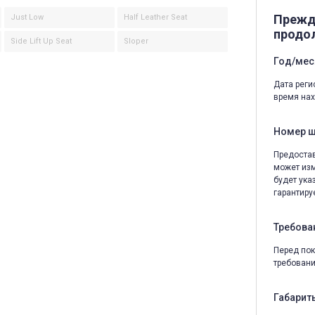
Прежд
Just Low
Half Leather Seat
продо
Side Lift Up Seat
Sloper
Год/мес
Дата реги
время нах
Номер 
Предостав
может изм
будет ука
гарантируе
Требова
Перед пок
требовани
Габариты