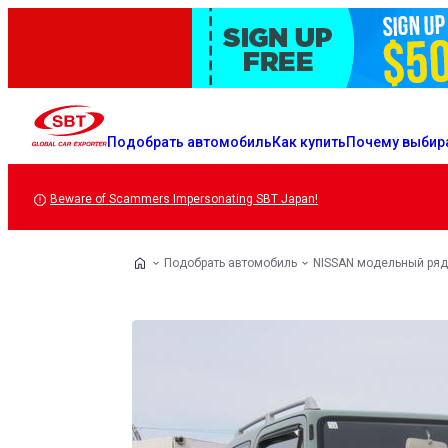
Подобрать автомобиль
Как купить
Почему выбир
Beware of Scammers Impersonating SBT Japan!
Подобрать автомобиль
NISSAN модельный ряд