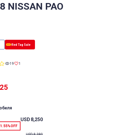
/8 NISSAN PAO
0.0
19
1
star
rating
625
обиля
USD
8,250
1.55%
OFF
USD
8,380