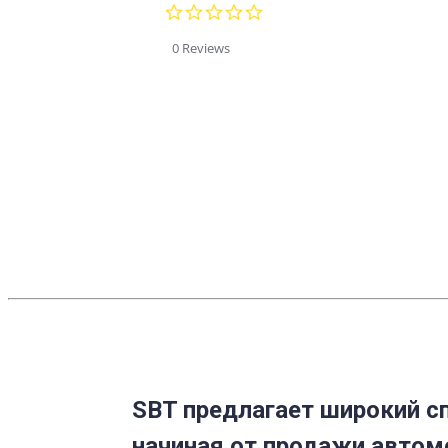
0.0
star
rating
0 Reviews
SBT предлагает широкий сп
начиная от продажи автом