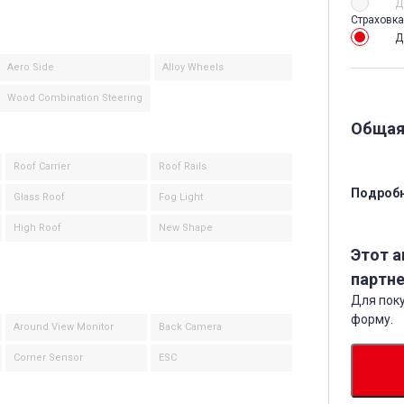
Д
Страховка
Д
Aero Side
Alloy Wheels
Wood Combination Steering
Общая
Roof Carrier
Roof Rails
Подробн
Glass Roof
Fog Light
High Roof
New Shape
Этот 
партне
Для поку
форму.
Around View Monitor
Back Camera
Corner Sensor
ESC