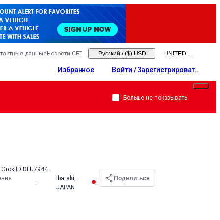
тактные данные
Новости СБТ
Русский
/
($) USD
Избранное
Войти / Зарегистрировать
ся
Больше не показывать
Сток ID:
DEU7944
ение
Ibaraki,
Поделиться
:
JAPAN