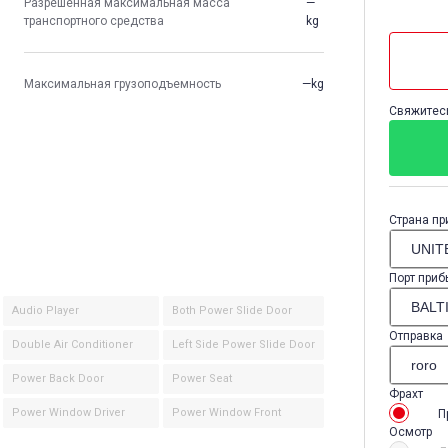
Разрешенная максимальная масса
—
транспортного средства
kg
Максимальная грузоподъемность
—kg
Свяжитесь
Страна пр
Порт приб
Audio Player
Both Power Slide Door
Отправка
Double Air Conditioner
Left Side Power Slide Door
Power Back Door
Power Seat
Фрахт
Power Window Driver
Power Window Front
П
Осмотр