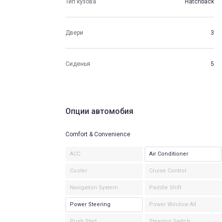
Тип кузова
Hatchback
Двери
3
Сиденья
5
Опции автомобия
Comfort & Convenience
ACC
Air Conditioner
Cooler
Cruise Control
Navigation System
Paddle Shift
Power Steering
Power Window All
Push Start
Steering Switch