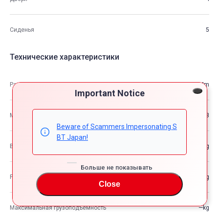
Сиденья
5
Технические характеристики
Размеры
5.09m×1.83m×1.44m
Important Notice
М3
13.33
Beware of Scammers Impersonating S
BT Japan!
Вес автомобиля
—kg
Больше не показывать
Разрешенная максимальная масса транспортного средства
—kg
Close
Максимальная грузоподъемность
—kg