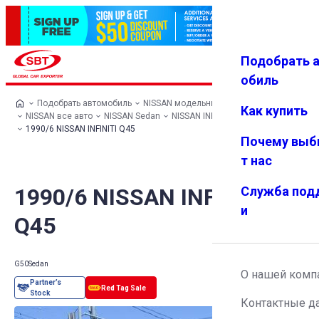
Подобрать 
Авториз
Избранн
Меню
ация
ое
обиль
Подобрать автомобиль
NISSAN модельный ряд
Как купить
NISSAN все авто
NISSAN Sedan
NISSAN INFINITI Q45
1990/6 NISSAN INFINITI Q45
Почему выб
т нас
1990/6 NISSAN INFINITI
Служба под
и
Q45
G50
Sedan
О нашей комп
Контактные д