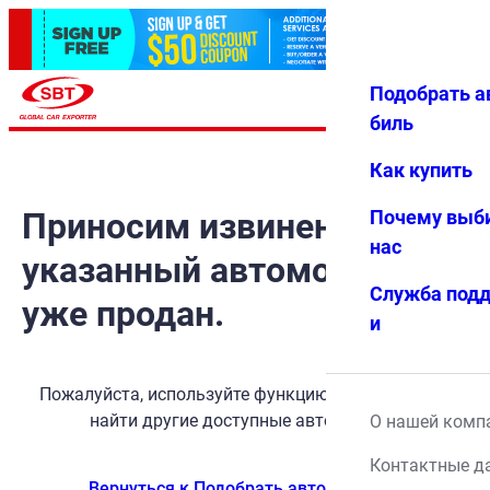
Подобрать а
Авториз
Избранн
Меню
ация
ое
биль
Как купить
Приносим извинения, но
Почему выб
нас
указанный автомобиль
Служба под
уже продан.
и
Пожалуйста, используйте функцию поиска, чтобы
найти другие доступные автомобили.
О нашей комп
Контактные д
Вернуться к Подобрать автомобиль