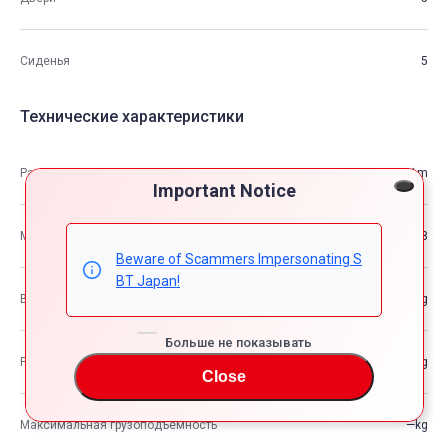
Сиденья
5
Технические характеристики
Размеры
4.82m×1.79m×1.51m
Important Notice
М3
12.98
Beware of Scammers Impersonating S
BT Japan!
Вес автомобиля
—kg
Больше не показывать
Разрешенная максимальная масса транспортного средства
—kg
Close
Максимальная грузоподъемность
—kg