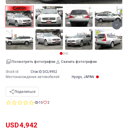
Посмотреть фотографии
Скачать фотографии
Stock Id:
Сток ID:
DCL9952
Местонахождение автомобилей
:
Hyogo, JAPAN
Поделиться
0.0
15
2
star
rating
USD
4,942