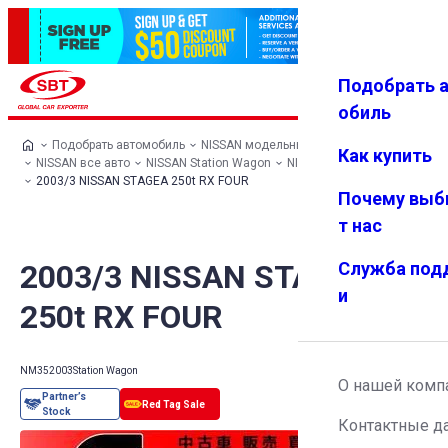
Подобрать 
Авториз
Избранн
Меню
ация
ое
обиль
Подобрать автомобиль
NISSAN модельный ряд
Как купить
NISSAN все авто
NISSAN Station Wagon
NISSAN STAGEA
2003/3 NISSAN STAGEA 250t RX FOUR
Почему выб
т нас
2003/3 NISSAN STAGEA
Служба под
и
250t RX FOUR
NM35
2003
Station Wagon
О нашей комп
Контактные д