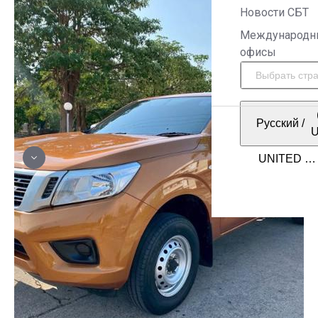
Новости СБТ
Международн
офисы
Русский
/