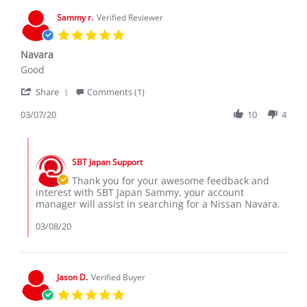
Sammy r.
Verified Reviewer
5.0
star
Navara
rating
Review
review
Good
by
stating
'
Sammy
Navara
Share
Comments (1)
Share
r.
Review
03/07/20
10
4
on
by
7
Sammy
Mar
Comments
r.
2020
by
on
SBT Japan Support
Store
7
Owner
Thank you for your awesome feedback and
Mar
on
interest with SBT Japan Sammy, your account
2020
Review
manager will assist in searching for a Nissan Navara.
by
Sammy
03/08/20
r.
on
7
Mar
Jason D.
Verified Buyer
2020
5.0
star