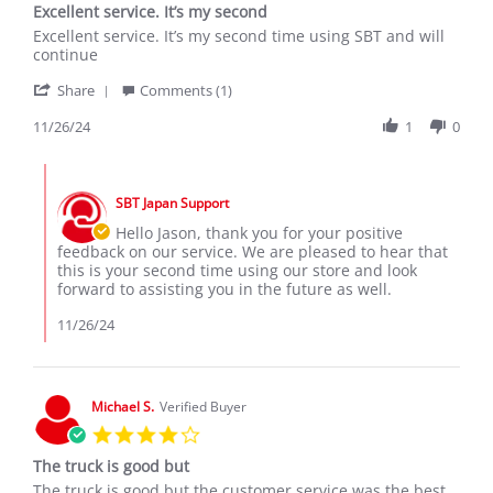
Excellent service. It’s my second
rating
Review
review
Excellent service. It’s my second time using SBT and will
by
stating
continue
Jason
Excellent
'
D.
service.
Share
Comments (1)
Share
on
It’s
Review
11/26/24
1
0
26
my
by
Nov
second
Jason
2024
Comments
D.
by
on
SBT Japan Support
Store
26
Owner
Hello Jason, thank you for your positive
Nov
on
feedback on our service. We are pleased to hear that
2024
Review
this is your second time using our store and look
by
forward to assisting you in the future as well.
Jason
D.
11/26/24
on
26
Nov
2024
Michael S.
Verified Buyer
4.0
star
The truck is good but
rating
Review
review
The truck is good but the customer service was the best