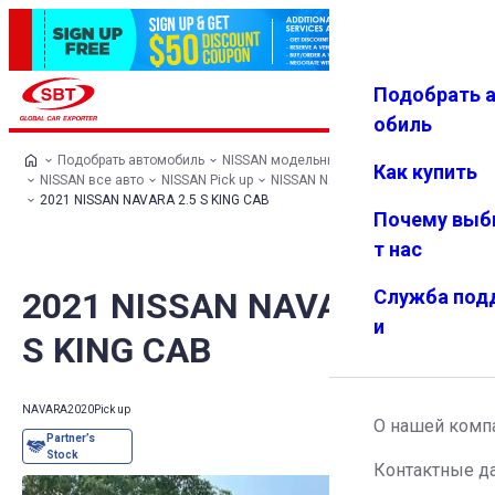
Подобрать 
Авториз
Избранн
Меню
ация
ое
обиль
Подобрать автомобиль
NISSAN модельный ряд
Как купить
NISSAN все авто
NISSAN Pick up
NISSAN NAVARA
2021 NISSAN NAVARA 2.5 S KING CAB
Почему выб
т нас
2021 NISSAN NAVARA 2.5
Служба под
и
S KING CAB
NAVARA
2020
Pick up
О нашей комп
Контактные д