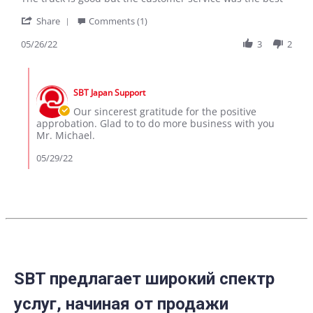
by
stating
'
Michael
The
Share
Comments (1)
Share
S.
truck
Review
05/26/22
3
2
on
is
by
26
good
Michael
May
but
Comments
S.
2022
by
on
SBT Japan Support
Store
26
Owner
Our sincerest gratitude for the positive
May
on
approbation. Glad to to do more business with you
2022
Review
Mr. Michael.
by
Michael
05/29/22
S.
on
26
May
2022
SBT предлагает широкий спектр
услуг, начиная от продажи