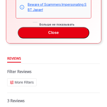
Powered by
Beware of Scammers Impersonating S
BT Japan!
4.7
5
4
4.7
Больше не показывать
3
star
3 Reviews
2
rating
Close
1
REVIEWS
Filter Reviews
More Filters
3 Reviews