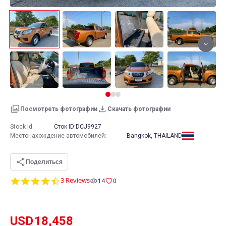
Посмотреть фотографии
Скачать фотографии
Stock Id:
Сток ID:
DCJ9927
Местонахождение автомобилей
:
Bangkok, THAILAND
Поделиться
4.7
3 Reviews
14
0
star
rating
USD
18,458