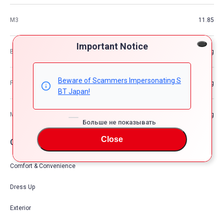
М3
11.85
Important Notice
Вес автомобиля
—kg
Beware of Scammers Impersonating S
Разрешенная максимальная масса транспортного средства
—kg
BT Japan!
Максимальная грузоподъемность
—kg
Больше не показывать
Close
Опции автомобия
Comfort & Convenience
Dress Up
Exterior