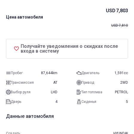
USD
7,803
Цена автомобиля
USD
7,810
Получайте уведомления о скидках после
входа в систему
Пробег
87,644km
Двигатель
1,591cc
Трансмиссия
AT
Привод
2WD
Выбор руля
LHD
Тип топлива
PETROL
Дверь
4
Сиденья
5
Данные автомобиля
Создать
HYUNDAI