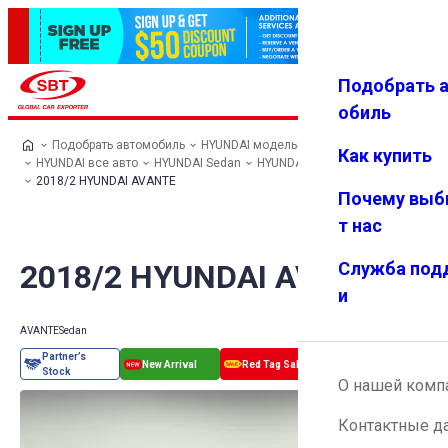
Подобрать 
Авториз
Избранн
Меню
ация
ое
обиль
Подобрать автомобиль
HYUNDAI модельный ряд
Как купить
HYUNDAI все авто
HYUNDAI Sedan
HYUNDAI AVANTE
2018/2 HYUNDAI AVANTE
Почему выб
т нас
2018/2 HYUNDAI AVANTE
Служба под
и
AVANTE
Sedan
О нашей комп
Контактные д