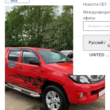
Новости СБТ
Международн
офисы
Русский
/