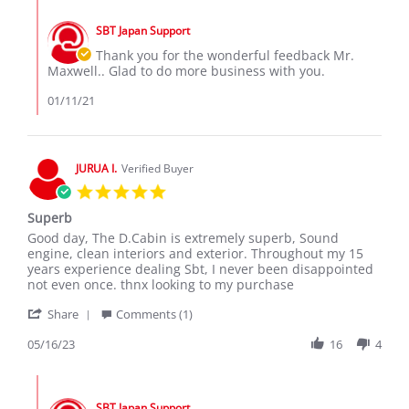
Comments
k.
by
on
SBT Japan Support
Store
11
Owner
Thank you for the wonderful feedback Mr.
Jan
on
Maxwell.. Glad to do more business with you.
2021
Review
by
01/11/21
Maxwell
k.
on
11
JURUA I.
Verified Buyer
Jan
5.0
2021
star
Superb
rating
Review
review
Good day, The D.Cabin is extremely superb, Sound
by
stating
engine, clean interiors and exterior. Throughout my 15
JURUA
Superb
years experience dealing Sbt, I never been disappointed
I.
not even once. thnx looking to my purchase
on
'
16
Share
Comments (1)
Share
May
Review
05/16/23
16
4
2023
by
JURUA
Comments
I.
by
on
SBT Japan Support