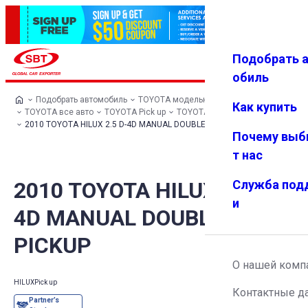
Подобрать 
Авториз
Избранн
Меню
ация
ое
обиль
Подобрать автомобиль
TOYOTA модельный ряд
Как купить
TOYOTA все авто
TOYOTA Pick up
TOYOTA HILUX
2010 TOYOTA HILUX 2.5 D-4D MANUAL DOUBLE CAB PICKUP
Почему выб
т нас
2010 TOYOTA HILUX 2.5 D-
Служба под
и
4D MANUAL DOUBLE CAB
PICKUP
О нашей комп
HILUX
Pick up
Контактные д