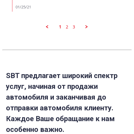
by
danjah
01/25/21
on
24
Jan
2021
1
2
3
SBT предлагает широкий спектр
услуг, начиная от продажи
автомобиля и заканчивая до
отправки автомобиля клиенту.
Каждое Ваше обращание к нам
особенно важно.