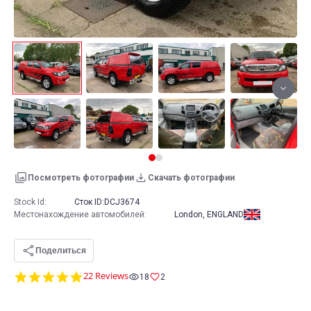
Посмотреть фотографии
Скачать фотографии
Stock Id:
Сток ID:
DCJ3674
Местонахождение автомобилей
:
London, ENGLAND
Поделиться
4.8
22 Reviews
18
2
star
rating