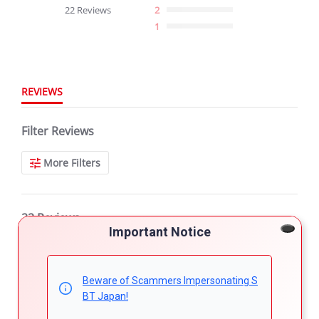
star
22 Reviews
2
rating
1
REVIEWS
Filter Reviews
More Filters
22 Reviews
Important Notice
Hamoni A.
Verified Buyer
5.0
Beware of Scammers Impersonating S
star
Used car but looked brand new.
rating
BT Japan!
Review
review
Very satisfied with my purchase.