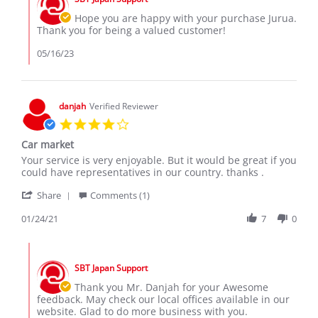
Store
16
Owner
Hope you are happy with your purchase Jurua.
May
on
Thank you for being a valued customer!
2023
Review
by
05/16/23
JURUA
I.
on
16
danjah
Verified Reviewer
May
4.0
2023
star
Car market
rating
Review
review
Your service is very enjoyable. But it would be great if you
by
stating
could have representatives in our country. thanks .
danjah
Car
'
on
market
Share
Comments (1)
Share
24
Review
01/24/21
7
0
Jan
by
2021
danjah
Comments
on
by
24
SBT Japan Support
Store
Jan
Owner
Thank you Mr. Danjah for your Awesome
2021
on
feedback. May check our local offices available in our
Review
website. Glad to do more business with you.