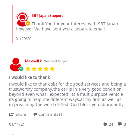
18
Sospeter
Jan
Comments
M.
2020
by
on
SBT Japan Support
Store
18
Owner
Thank You for your interest with SBT Japan.
Jan
on
However We have sent you a separate email.
2020
Review
by
01/20/20
Sospeter
M.
on
18
Maxwell k.
Verified Buyer
Jan
5.0
2020
star
I would like to thank
rating
Review
review
I would like to thank sbt for the good services and being a
by
stating
trustworthy company.the car is in a very good condition
Maxwell
I
beyond even what i expected .its a multipurpose vehicle
k.
would
its going to help me different ways,at my firm as well as
on
like
in preaching the word of God. God bless you abundantly
11
to
'
Jan
thank
Share
Comments (1)
Share
2021
Review
01/11/21
24
3
by
Maxwell