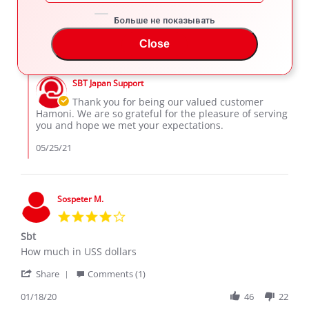
by
stating
'
Hamoni
Used
Share
Comments (1)
Больше не показывать
Share
A.
car
Review
05/24/21
89
2
on
but
Close
by
24
looked
Hamoni
May
brand
Comments
A.
2021
new.
by
on
SBT Japan Support
Store
24
Owner
Thank you for being our valued customer
May
on
Hamoni. We are so grateful for the pleasure of serving
2021
Review
you and hope we met your expectations.
by
Hamoni
05/25/21
A.
on
24
May
Sospeter M.
2021
4.0
star
Sbt
rating
Review
review
How much in USS dollars
by
stating
'
Sospeter
Sbt
Share
Comments (1)
Share
M.
Review
01/18/20
46
22
on
by