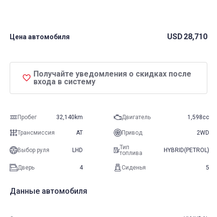
USD
28,710
Цена автомобиля
Получайте уведомления о скидках после
входа в систему
Пробег
32,140km
Двигатель
1,598cc
Трансмиссия
AT
Привод
2WD
Тип
Выбор руля
LHD
HYBRID(PETROL)
топлива
Дверь
4
Сиденья
5
Данные автомобиля