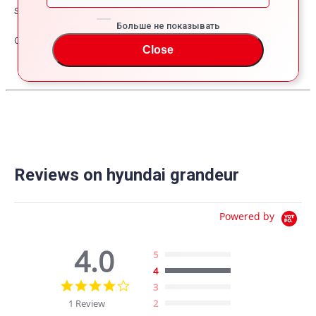
Safety
Больше не показывать
Other
Close
Reviews on hyundai grandeur
Powered by
4.0
5
4
4.0
3
star
1 Review
2
rating