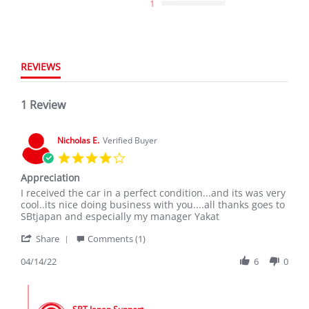
1
REVIEWS
1 Review
Nicholas E.
Verified Buyer
4.0
star
Appreciation
rating
Review
review
I received the car in a perfect condition...and its was very
by
stating
cool..its nice doing business with you....all thanks goes to
Nicholas
Appreciation
SBtjapan and especially my manager Yakat
E.
'
on
Share
Comments (1)
Share
14
Review
04/14/22
6
0
Apr
by
2022
Nicholas
Comments
E.
by
on