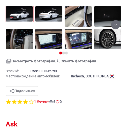
Посмотреть фотографии
Скачать фотографии
Stock Id:
Сток ID:
DCJ2793
Местонахождение автомобилей
:
Incheon, SOUTH KOREA
Поделиться
4.0
1 Review
6
0
star
rating
Ask