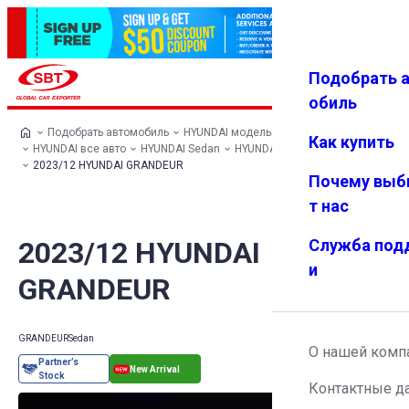
Подобрать 
Авториз
Избранн
Меню
ация
ое
обиль
Подобрать автомобиль
HYUNDAI модельный ряд
Как купить
HYUNDAI все авто
HYUNDAI Sedan
HYUNDAI GRANDEUR
2023/12 HYUNDAI GRANDEUR
Почему выб
т нас
2023/12 HYUNDAI
Служба под
и
GRANDEUR
GRANDEUR
Sedan
О нашей комп
Контактные д