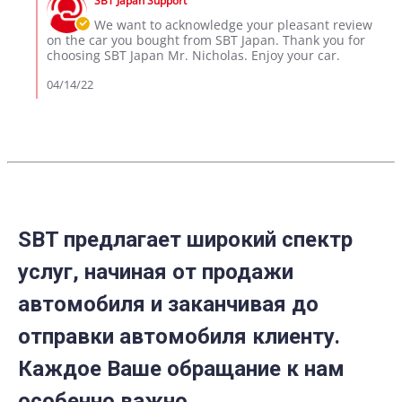
SBT Japan Support
Store
14
Owner
We want to acknowledge your pleasant review
Apr
on
on the car you bought from SBT Japan. Thank you for
2022
Review
choosing SBT Japan Mr. Nicholas. Enjoy your car.
by
Nicholas
04/14/22
E.
on
14
Apr
2022
SBT предлагает широкий спектр
услуг, начиная от продажи
автомобиля и заканчивая до
отправки автомобиля клиенту.
Каждое Ваше обращание к нам
особенно важно.