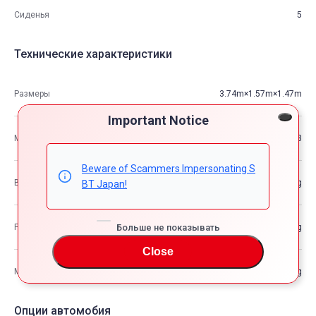
Сиденья
5
Технические характеристики
Размеры
3.74m×1.57m×1.47m
Important Notice
М3
8.63
Beware of Scammers Impersonating S
Вес автомобиля
—kg
BT Japan!
Больше не показывать
Разрешенная максимальная масса транспортного средства
—kg
Close
Максимальная грузоподъемность
—kg
Опции автомобия