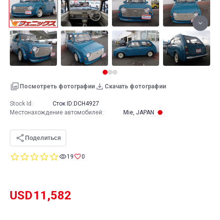
Посмотреть фотографии
Скачать фотографии
Stock Id:
Сток ID:
DCH4927
Местонахождение автомобилей
:
Mie, JAPAN
Поделиться
0.0
19
0
star
rating
USD
11,582