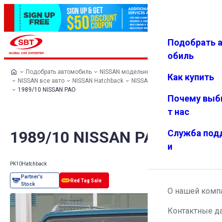
Подобрать 
Авториз
Избранн
Меню
ация
ое
обиль
Подобрать автомобиль
NISSAN модельный ряд
Как купить
NISSAN все авто
NISSAN Hatchback
NISSAN PAO
1989/10 NISSAN PAO
Почему выб
т нас
1989/10 NISSAN PAO
Служба под
и
PK10
Hatchback
О нашей комп
Контактные д