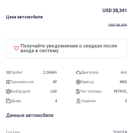
USD
38,341
Цена автомобиля
USD
38,350
Получайте уведомления о скидках после
входа в систему
Пробег
2,266km
Двигатель
6cc
Трансмиссия
AT
Привод
4WD
Выбор руля
LHD
Тип топлива
PETROL
Дверь
4
Сиденья
5
Данные автомобиля
Создать
TOYOTA