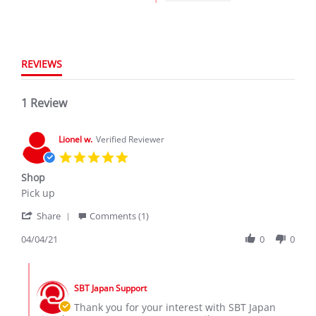
REVIEWS
1 Review
Lionel w.
Verified Reviewer
5.0
star
Shop
rating
Review
review
Pick up
by
stating
'
Lionel
Shop
Share
Comments (1)
Share
w.
Review
04/04/21
0
0
on
by
4
Lionel
Apr
Comments
w.
2021
by
on
SBT Japan Support
Store
4
Owner
Thank you for your interest with SBT Japan
Apr