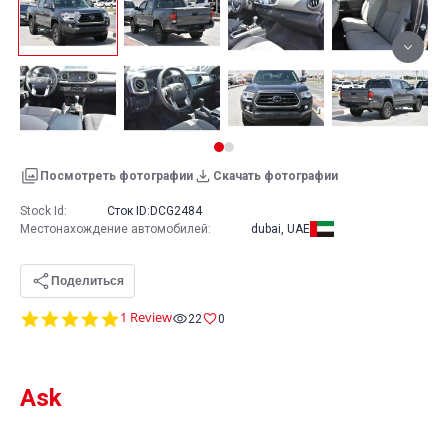
Посмотреть фотографии
Скачать фотографии
Stock Id:
Сток ID:
DCG2484
Местонахождение автомобилей
:
dubai, UAE
Поделиться
5.0
1 Review
22
0
star
rating
Ask