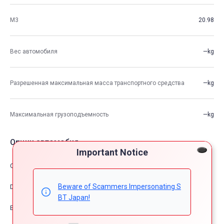
М3
20.98
Вес автомобиля
—kg
Разрешенная максимальная масса транспортного средства
—kg
Максимальная грузоподъемность
—kg
Опции автомобия
Important Notice
Comfort & Convenience
Beware of Scammers Impersonating S
Dress Up
BT Japan!
Exterior