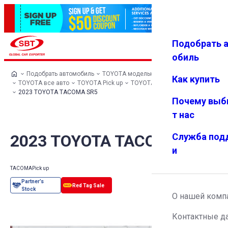
Подобрать 
Авториз
Избранн
Меню
ация
ое
обиль
Подобрать автомобиль
TOYOTA модельный ряд
Как купить
TOYOTA все авто
TOYOTA Pick up
TOYOTA TACOMA
2023 TOYOTA TACOMA SR5
Почему выб
т нас
2023 TOYOTA TACOMA SR5
Служба под
и
TACOMA
Pick up
О нашей комп
Контактные д