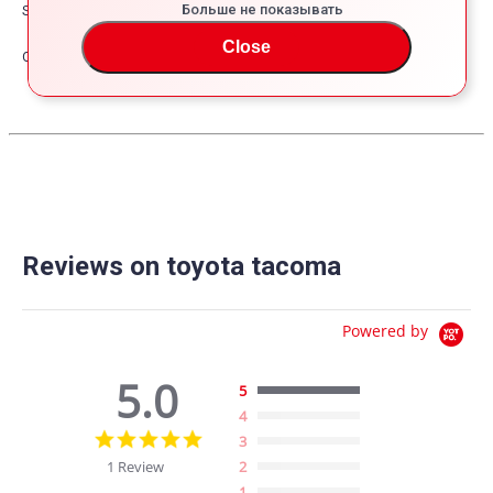
Больше не показывать
Safety
Close
Other
Reviews on toyota tacoma
Powered by
5.0
5
4
5.0
3
star
1 Review
2
rating
1