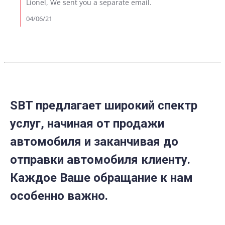
on
Lionel, We sent you a separate email.
2021
Review
by
04/06/21
Lionel
w.
on
4
Apr
2021
SBT предлагает широкий спектр
услуг, начиная от продажи
автомобиля и заканчивая до
отправки автомобиля клиенту.
Каждое Ваше обращание к нам
особенно важно.