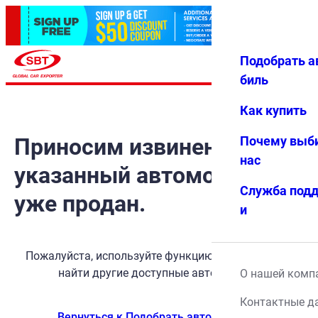
Подобрать а
Авториз
Избранн
Меню
ация
ое
биль
Как купить
Приносим извинения, но
Почему выб
нас
указанный автомобиль
Служба под
уже продан.
и
Пожалуйста, используйте функцию поиска, чтобы
найти другие доступные автомобили.
О нашей комп
Контактные д
Вернуться к Подобрать автомобиль