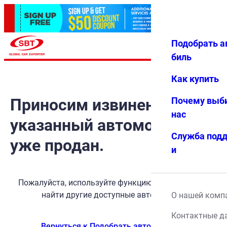
Подобрать а
Авториз
Избранн
Меню
ация
ое
биль
Как купить
Приносим извинения, но
Почему выб
нас
указанный автомобиль
Служба под
уже продан.
и
Пожалуйста, используйте функцию поиска, чтобы
найти другие доступные автомобили.
О нашей комп
Контактные д
Вернуться к Подобрать автомобиль