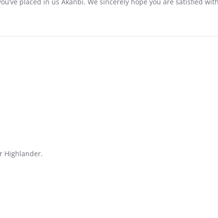
 you’ve placed in us Akanbi. We sincerely hope you are satisfied wi
r Highlander.