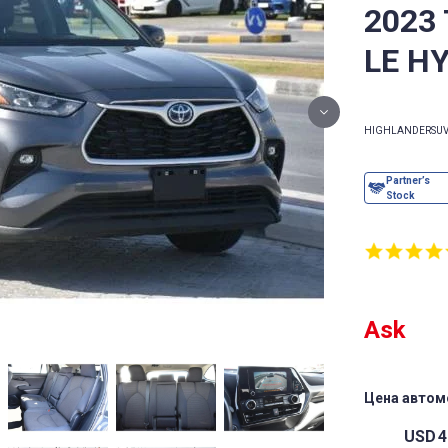
2023
LE H
HIGHLANDER
SU
Ask
Цена автом
USD
4