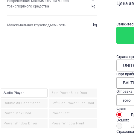
Разрешенная максимальная масса
—
Цена а
транспортного средства
kg
Свяжитесь
Максимальная грузоподъемность
—kg
Страна пр
Порт приб
Отправка
Audio Player
Both Power Slide Door
Double Air Conditioner
Left Side Power Slide Door
Фрахт
Power Back Door
Power Seat
П
Осмотр
Power Window Driver
Power Window Front
Д
Страховка