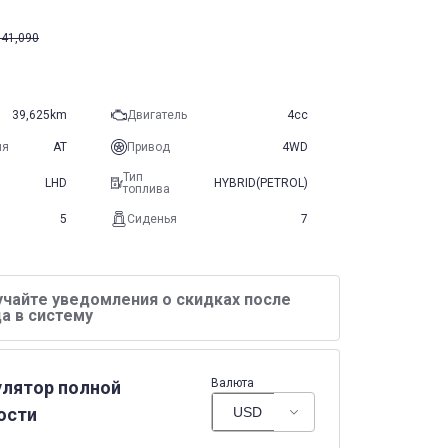
41,090
39,625km
Двигатель
4cc
ия
AT
Привод
4WD
Тип
LHD
HYBRID(PETROL)
топлива
5
Сиденья
7
учайте уведомления о скидках после
а в систему
Валюта
улятор полной
ости