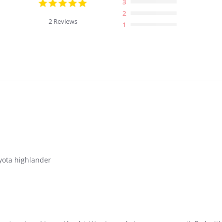
5.0
3
star
2
rating
2 Reviews
1
oyota highlander