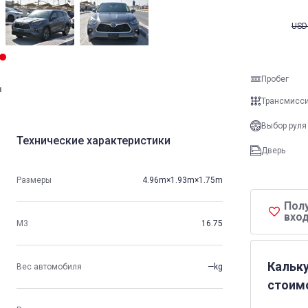
USD
Пробег
и
Трансмисс
Выбор руля
Технические характеристики
Дверь
Размеры
4.96m×1.93m×1.75m
Пол
вход
М3
16.75
Кальк
Вес автомобиля
—kg
стоим