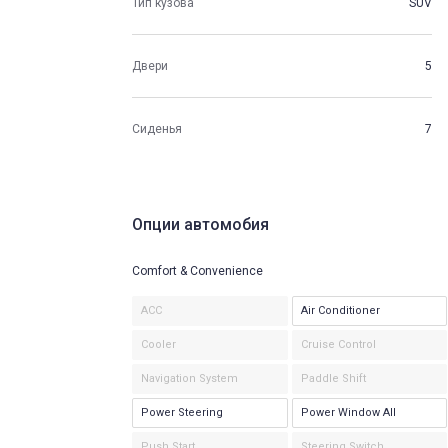
Тип кузова
SUV
Двери
5
Сиденья
7
Опции автомобия
Comfort & Convenience
ACC
Air Conditioner
Cooler
Cruise Control
Navigation System
Paddle Shift
Power Steering
Power Window All
Push Start
Steering Switch