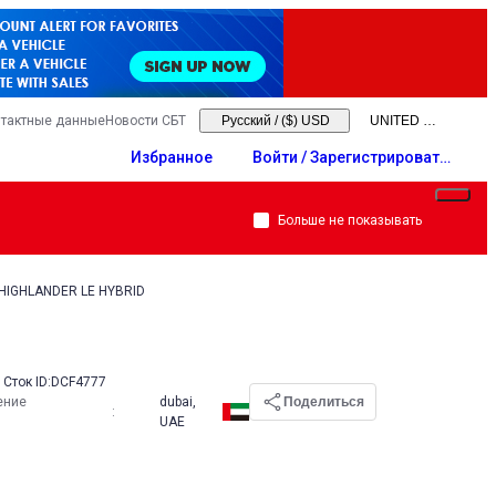
тактные данные
Новости СБТ
Русский
/
($) USD
Избранное
Войти / Зарегистрировать
ся
Больше не показывать
HIGHLANDER LE HYBRID
Сток ID:
DCF4777
ение
dubai,
Поделиться
:
UAE