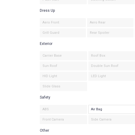
Dress Up
Aero Front
Aero Rear
Grill Guard
Rear Spoiler
Exterior
Carrier Base
Roof Box
Sun Roof
Double Sun Roof
HID Light
LED Light
Slide Glass
Safety
ABS
Air Bag
Front Camera
Side Camera
Other