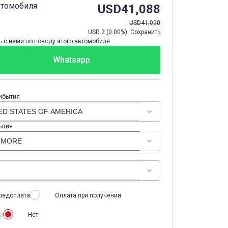
втомобиля
USD
41,088
USD
41,090
USD
2
(
0.00%
) Сохранить
 с нами по поводу этого автомобиля
Whatsapp
ибытия
ытия
редоплата
Оплата при получении
а
Нет