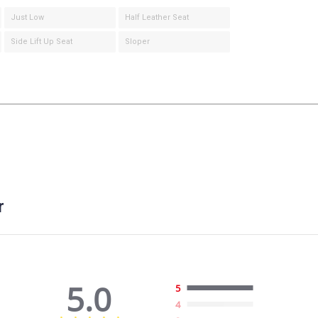
Just Low
Half Leather Seat
Side Lift Up Seat
Sloper
r
5.0
5
4