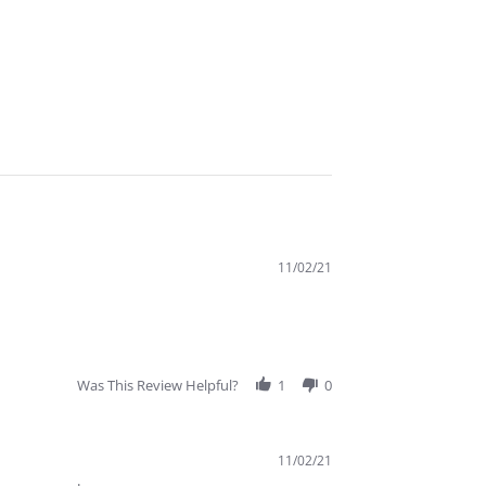
11/02/21
Was This Review Helpful?
1
0
11/02/21