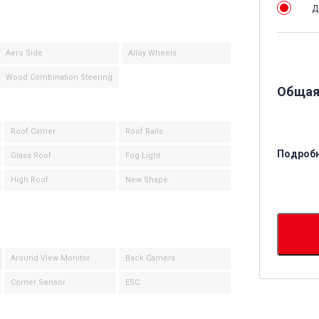
Д
Aero Side
Alloy Wheels
Wood Combination Steering
Общая
Roof Carrier
Roof Rails
Подробн
Glass Roof
Fog Light
High Roof
New Shape
Around View Monitor
Back Camera
Corner Sensor
ESC