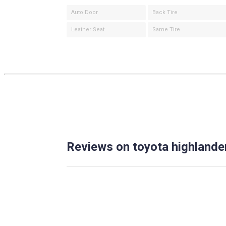
Auto Door
Back Tire
Leather Seat
Same Tire
Reviews on toyota highlande