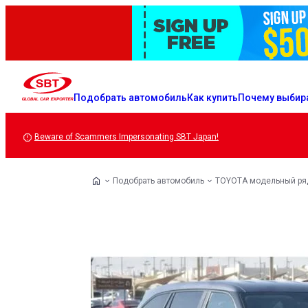
Подобрать автомобиль
Как купить
Почему выбир
Beware of Scammers Impersonating SBT Japan!
Подобрать автомобиль
TOYOTA модельный ря