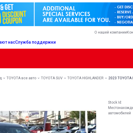
О нашей компании
Кон
ают нас
Служба поддержки
д
TOYOTA все авто
TOYOTA SUV
TOYOTA HIGHLANDER
2023 TOYOTA 
Stock Id:
Местонахожд
автомобилей