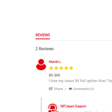
REVIEWS
2 Reviews
Akanbi L.
5.0
star
RX 300
rating
Review
review
I love my Lexus RX full option than T
by
stating
'
Akanbi
RX
Share
Comments (1)
Share
L.
300
Review
on
Comments
by
2
by
Akanbi
Nov
SBT Japan Support
Store
L.
2021
Owner