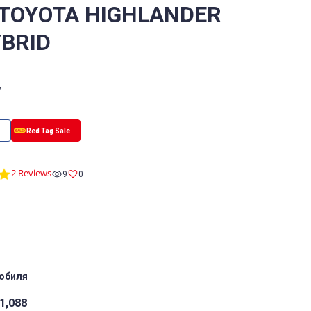
 TOYOTA HIGHLANDER
YBRID
V
5.0
2 Reviews
9
0
star
rating
обиля
1,088