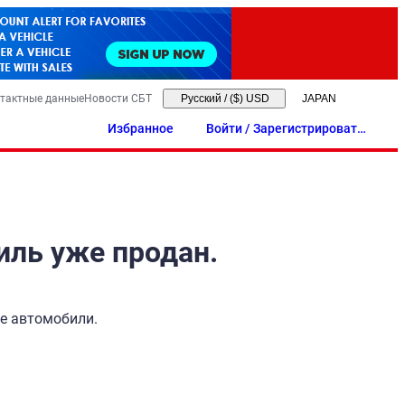
тактные данные
Новости СБТ
Русский
/
($) USD
Избранное
Войти / Зарегистрировать
ся
иль уже продан.
ые автомобили.