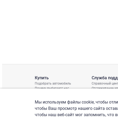
Купить
Служба под
Подобрать автомобиль
Справочный цен
Почему выбирают нас
Отслеживание а
Отзывы клиентов
Глобальная про
Отчет о поврежд
Мы используем файлы cookie, чтобы отлич
График доставки
Проверка шасси
чтобы Ваш просмотр нашего сайта остава
чтобы наш веб-сайт мог запомнить, что 