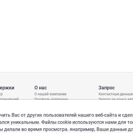
держки
О нас
Запрос
тр
О нашей компании
Контактные данные
втомобилей
Профиль компании
Запрос на поиск а
грамма защиты
Международные офисы
ениях
Политика КСО
ить Вас от других пользователей нашего веб-сайта и сдел
лся уникальным. Файлы cookie используются нами для то
вы делали во время просмотра. янапример, Ваши данные д