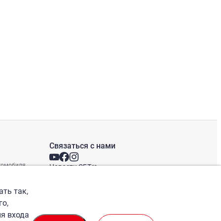
Связаться с нами
втомобиля
Новости СБТ
Новостная рассылка
Международные офисы
ать так,
го,
ля входа