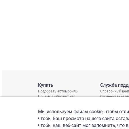
Купить
Служба под
Подобрать автомобиль
Справочный цен
Почему выбирают нас
Отслеживание а
Отзывы клиентов
Глобальная про
Отчет о поврежд
Мы используем файлы cookie, чтобы отлич
График доставки
Проверка шасси
чтобы Ваш просмотр нашего сайта остава
чтобы наш веб-сайт мог запомнить, что 