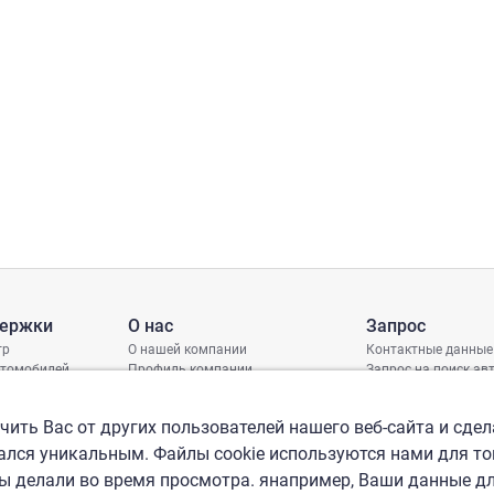
держки
О нас
Запрос
тр
О нашей компании
Контактные данные
втомобилей
Профиль компании
Запрос на поиск а
грамма защиты
Международные офисы
ениях
Политика КСО
ить Вас от других пользователей нашего веб-сайта и сдел
лся уникальным. Файлы cookie используются нами для то
вы делали во время просмотра. янапример, Ваши данные д