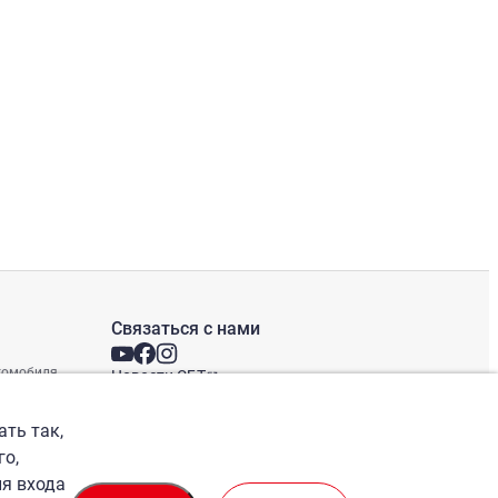
Связаться с нами
втомобиля
Новости СБТ
Новостная рассылка
Международные офисы
ать так,
го,
ля входа