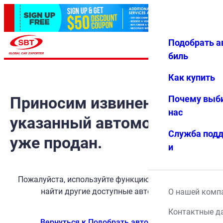
Подобрать а
Авториз
Избранн
Меню
ация
ое
биль
Как купить
Приносим извинения, но
Почему выб
нас
указанный автомобиль
Служба под
уже продан.
и
Пожалуйста, используйте функцию поиска, чтобы
найти другие доступные автомобили.
О нашей комп
Контактные д
Вернуться к Подобрать автомобиль