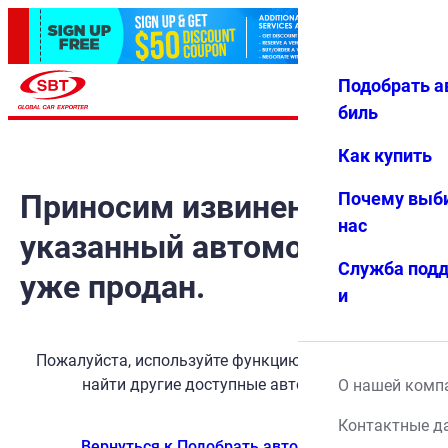
Подобрать а
Авториз
Избранн
Меню
ация
ое
биль
Как купить
Приносим извинения, но
Почему выб
нас
указанный автомобиль
Служба под
уже продан.
и
Пожалуйста, используйте функцию поиска, чтобы
найти другие доступные автомобили.
О нашей комп
Контактные д
Вернуться к Подобрать автомобиль