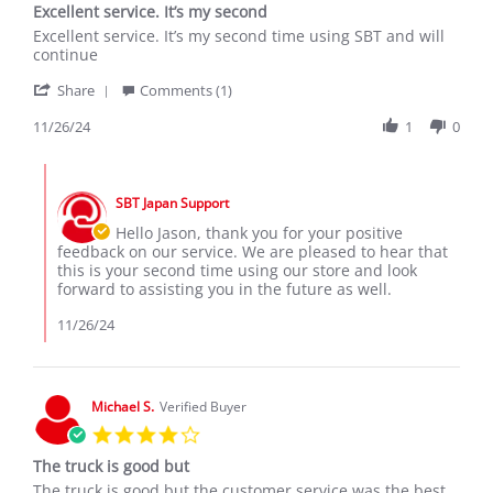
Excellent service. It’s my second
rating
Review
review
Excellent service. It’s my second time using SBT and will
by
stating
continue
Jason
Excellent
'
D.
service.
Share
Comments (1)
Share
on
It’s
Review
11/26/24
1
0
26
my
by
Nov
second
Jason
2024
Comments
D.
by
on
SBT Japan Support
Store
26
Owner
Hello Jason, thank you for your positive
Nov
on
feedback on our service. We are pleased to hear that
2024
Review
this is your second time using our store and look
by
forward to assisting you in the future as well.
Jason
D.
11/26/24
on
26
Nov
2024
Michael S.
Verified Buyer
4.0
star
The truck is good but
rating
Review
review
The truck is good but the customer service was the best