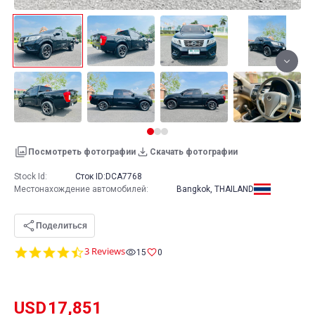
Посмотреть фотографии
Скачать фотографии
Stock Id:
Сток ID:
DCA7768
Местонахождение автомобилей
:
Bangkok, THAILAND
Поделиться
4.7
3 Reviews
15
0
star
rating
USD
17,851