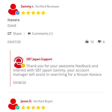
Sammy r.
Verified Reviewer
5.0
star
Navara
rating
Review
review
Good
by
stating
'
Sammy
Navara
Share
Comments (1)
Share
r.
Review
03/07/20
10
4
on
by
7
Sammy
Mar
Comments
r.
2020
by
on
SBT Japan Support
Store
7
Owner
Thank you for your awesome feedback and
Mar
on
interest with SBT Japan Sammy, your account
2020
Review
manager will assist in searching for a Nissan Navara.
by
Sammy
03/08/20
r.
on
7
Mar
Jason D.
Verified Buyer
2020
5.0
star