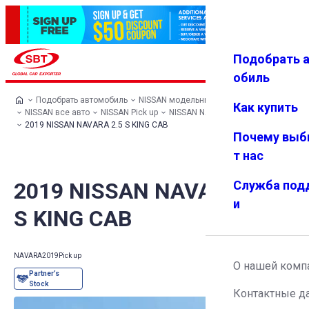
Подобрать 
Авториз
Избранн
Меню
ация
ое
обиль
Подобрать автомобиль
NISSAN модельный ряд
Как купить
NISSAN все авто
NISSAN Pick up
NISSAN NAVARA
2019 NISSAN NAVARA 2.5 S KING CAB
Почему выб
т нас
2019 NISSAN NAVARA 2.5
Служба под
и
S KING CAB
NAVARA
2019
Pick up
О нашей комп
Контактные д