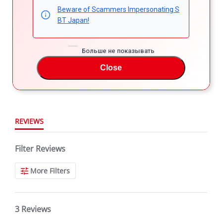
Powered by
Beware of Scammers Impersonating S
BT Japan!
4.7
5
4
4.7
Больше не показывать
3
star
3 Reviews
2
rating
Close
1
REVIEWS
Filter Reviews
More Filters
3 Reviews