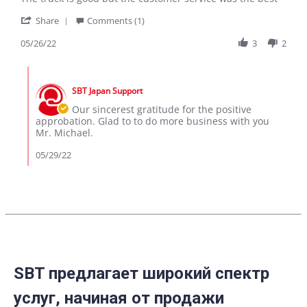
by
stating
'
Michael
The
Share
Comments (1)
Share
S.
truck
Review
05/26/22
3
2
on
is
by
26
good
Michael
May
but
Comments
S.
2022
by
on
SBT Japan Support
Store
26
Owner
Our sincerest gratitude for the positive
May
on
approbation. Glad to to do more business with you
2022
Review
Mr. Michael.
by
Michael
05/29/22
S.
on
26
May
2022
SBT предлагает широкий спектр
услуг, начиная от продажи