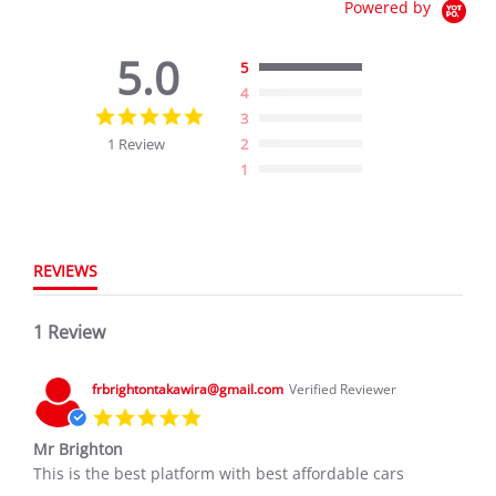
Powered by
5.0
5
4
5.0
3
star
1 Review
2
rating
1
REVIEWS
1 Review
frbrightontakawira@gmail.com
Verified Reviewer
5.0
star
Mr Brighton
rating
Review
review
This is the best platform with best affordable cars
by
stating