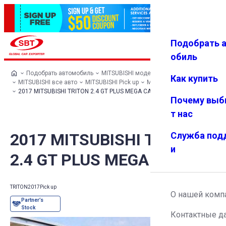
Подобрать 
Авториз
Избранн
Меню
ация
ое
обиль
Подобрать автомобиль
MITSUBISHI модельный ряд
Как купить
MITSUBISHI все авто
MITSUBISHI Pick up
MITSUBISHI TRITON
2017 MITSUBISHI TRITON 2.4 GT PLUS MEGA CAB
Почему выб
т нас
2017 MITSUBISHI TRITON
Служба под
и
2.4 GT PLUS MEGA CAB
TRITON
2017
Pick up
О нашей комп
Контактные д