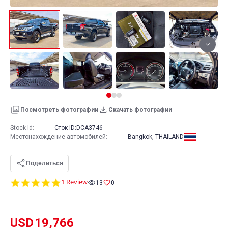
Посмотреть фотографии
Скачать фотографии
Stock Id:
Сток ID:
DCA3746
Местонахождение автомобилей
:
Bangkok, THAILAND
Поделиться
5.0
1 Review
13
0
star
rating
USD
19,766