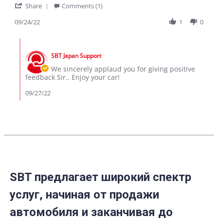
'
frbrightontakawira@gmail.com
Mr
Share
Comments (1)
Share
on
Brighton
Review
09/24/22
1
0
24
by
Sep
frbrightontakawira@gmail.com
2022
Comments
on
by
24
SBT Japan Support
Store
Sep
Owner
We sincerely applaud you for giving positive
2022
on
feedback Sir.. Enjoy your car!
Review
by
09/27/22
frbrightontakawira@gmail.com
on
24
Sep
2022
SBT предлагает широкий спектр
услуг, начиная от продажи
автомобиля и заканчивая до