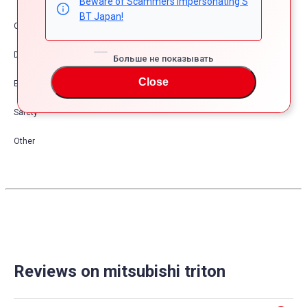
Beware of Scammers Impersonating S
BT Japan!
Comfort & Convenience
Dress Up
Больше не показывать
Close
Exterior
Safety
Other
Reviews on mitsubishi triton