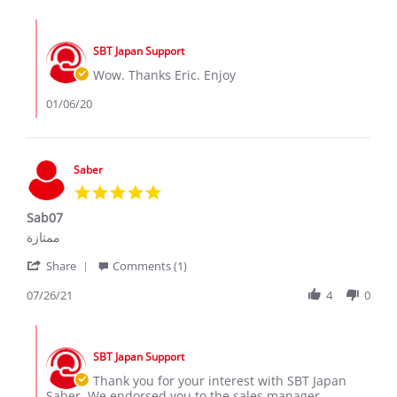
by
Jan
Eric
2020
Comments
O.
by
on
SBT Japan Support
Store
2
Owner
Wow. Thanks Eric. Enjoy
Jan
on
2020
Review
01/06/20
by
Eric
O.
on
Saber
2
5.0
Jan
star
2020
Sab07
rating
Review
review
ممتازة
by
stating
'
Saber
Sab07
Share
Comments (1)
Share
on
Review
07/26/21
4
0
26
by
Jul
Saber
2021
Comments
on
by
26
SBT Japan Support
Store
Jul
Owner
Thank you for your interest with SBT Japan
2021
on
Saber, We endorsed you to the sales manager.