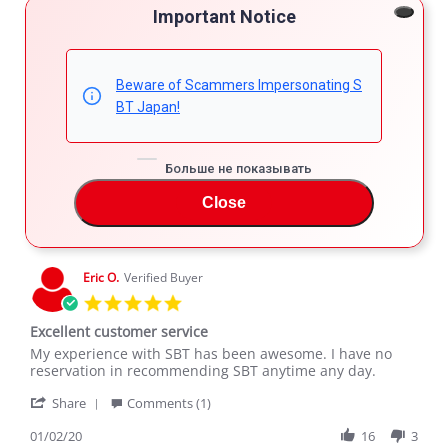
Important Notice
REVIEWS
Beware of Scammers Impersonating S
Filter Reviews
BT Japan!
More Filters
Больше не показывать
Close
4 Reviews
Eric O.
Verified Buyer
5.0
star
Excellent customer service
rating
Review
review
My experience with SBT has been awesome. I have no
by
stating
reservation in recommending SBT anytime any day.
Eric
Excellent
'
O.
customer
Share
Comments (1)
Share
on
service
Review
01/02/20
16
3
2