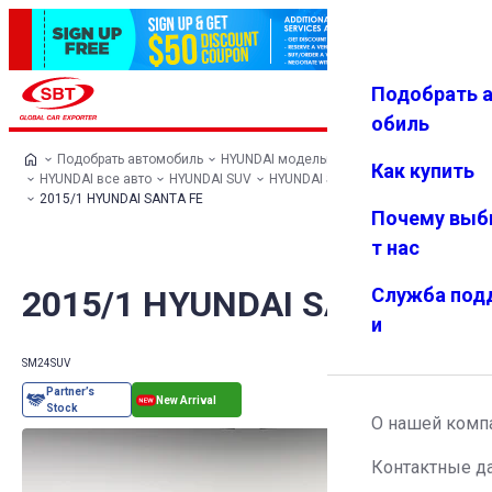
Подобрать 
Авториз
Избранн
Меню
ация
ое
обиль
Подобрать автомобиль
HYUNDAI модельный ряд
Как купить
HYUNDAI все авто
HYUNDAI SUV
HYUNDAI SANTA FE
2015/1 HYUNDAI SANTA FE
Почему выб
т нас
2015/1 HYUNDAI SANTA FE
Служба под
и
SM24
SUV
О нашей комп
Контактные д