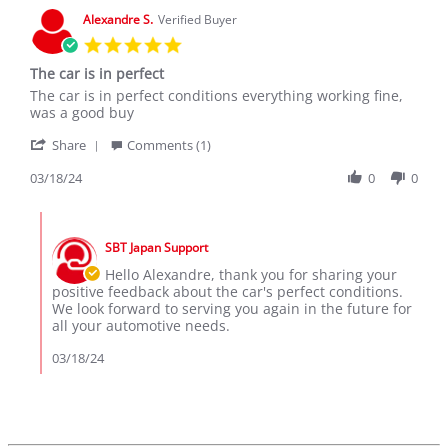
10
Alexandre S.
Verified Buyer
Feb
5.0
2021
star
The car is in perfect
rating
Review
review
The car is in perfect conditions everything working fine,
by
stating
was a good buy
Alexandre
The
'
S.
car
Share
Comments (1)
Share
on
is
Review
03/18/24
0
0
18
in
by
Mar
perfect
Alexandre
2024
Comments
S.
by
on
SBT Japan Support
Store
18
Owner
Hello Alexandre, thank you for sharing your
Mar
on
positive feedback about the car's perfect conditions.
2024
Review
We look forward to serving you again in the future for
by
all your automotive needs.
Alexandre
S.
03/18/24
on
18
Mar
2024