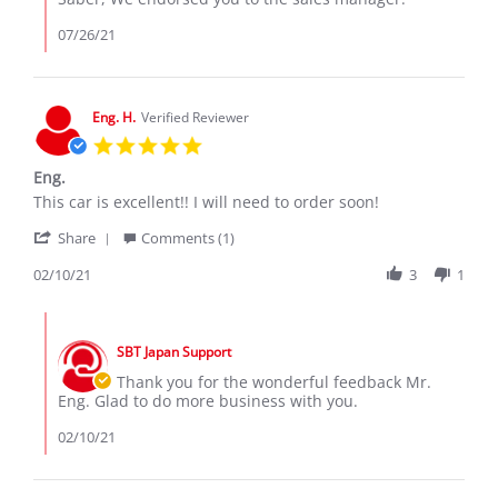
Review
by
07/26/21
Saber
on
26
Jul
Eng. H.
Verified Reviewer
2021
5.0
star
Eng.
rating
Review
review
This car is excellent!! I will need to order soon!
by
stating
'
Eng.
Eng.
Share
Comments (1)
Share
H.
Review
02/10/21
3
1
on
by
10
Eng.
Feb
Comments
H.
2021
by
on
SBT Japan Support
Store
10
Owner
Thank you for the wonderful feedback Mr.
Feb
on
Eng. Glad to do more business with you.
2021
Review
by
02/10/21
Eng.
H.
on