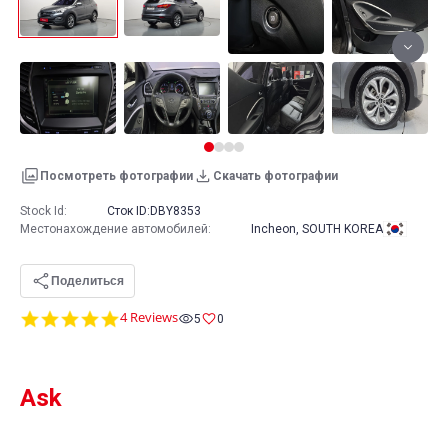
Посмотреть фотографии
Скачать фотографии
Stock Id:
Сток ID:
DBY8353
Местонахождение автомобилей
:
Incheon, SOUTH KOREA
Поделиться
5.0
4 Reviews
5
0
star
rating
Ask