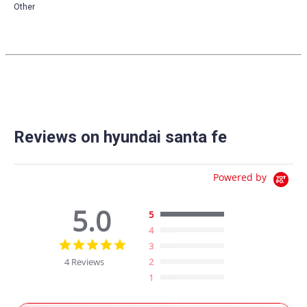
Other
Reviews on hyundai santa fe
Powered by
5.0
5
4
5.0
3
star
4 Reviews
2
rating
1