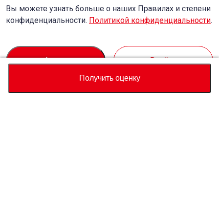
Вы можете узнать больше о наших Правилах и степени
конфиденциальности.
Политикой конфиденциальности
.
Accept
Decline
Получить оценку
Валюта
Калькулятор полной стоимости
Купить
Служба поддержки
Цена автомобиля
USD
6,350
О нас
Свяжитесь с нами по поводу этого автомобиля
Whatsapp
Запрос