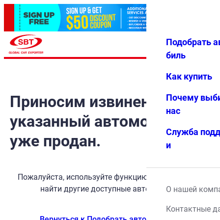
Подобрать а
Авториз
Избранн
Меню
ация
ое
биль
Как купить
Приносим извинения, но
Почему выб
нас
указанный автомобиль
Служба под
уже продан.
и
Пожалуйста, используйте функцию поиска, чтобы
найти другие доступные автомобили.
О нашей комп
Контактные д
Вернуться к Подобрать автомобиль