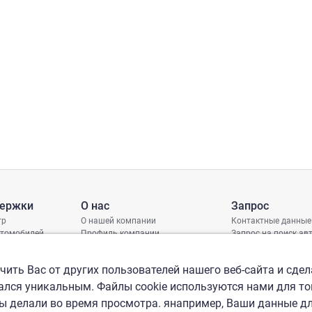
держки
О нас
Запрос
тр
О нашей компании
Контактные данные
втомобилей
Профиль компании
Запрос на поиск а
грамма защиты
Международные офисы
ениях
Политика КСО
ить Вас от других пользователей нашего веб-сайта и сдел
лся уникальным. Файлы cookie используются нами для то
вы делали во время просмотра. янапример, Ваши данные д