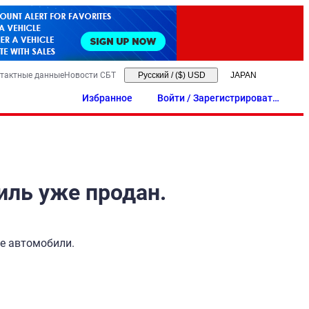
тактные данные
Новости СБТ
Русский
/
($) USD
Избранное
Войти / Зарегистрировать
ся
иль уже продан.
ые автомобили.