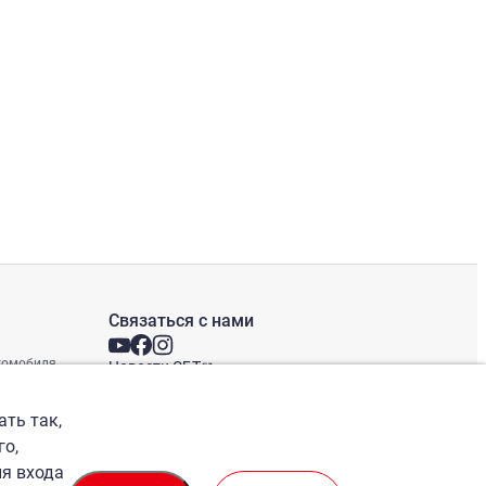
Связаться с нами
втомобиля
Новости СБТ
Новостная рассылка
Международные офисы
ать так,
го,
ля входа