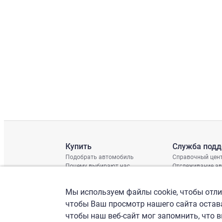
Купить
Служба под
Подобрать автомобиль
Справочный цен
Почему выбирают нас
Отслеживание а
Отзывы клиентов
Глобальная про
Отчет о поврежд
Мы используем файлы cookie, чтобы отлич
График доставки
Проверка шасси
чтобы Ваш просмотр нашего сайта остава
чтобы наш веб-сайт мог запомнить, что 