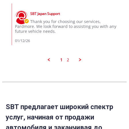
Pardmore
Comments
S.
by
on
SBT Japan Support
Store
12
Owner
Thank you for choosing our services,
Jan
on
Pardmore. We look forward to assisting you with any
2026
Review
future vehicle needs.
by
Pardmore
01/12/26
S.
on
12
Jan
1
2
2026
SBT предлагает широкий спектр
услуг, начиная от продажи
автомобиля и заканчивая до