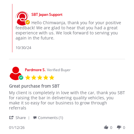
Chimwanja
2024
Comments
on
by
30
SBT Japan Support
Store
Oct
Owner
Hello Chimwanja, thank you for your positive
2024
on
feedback! We are glad to hear that you had a great
Review
experience with us. We look forward to serving you
by
again in the future.
Chimwanja
on
10/30/24
30
Oct
2024
Pardmore S.
Verified Buyer
5.0
star
Great purchase from SBT
rating
Review
review
My client is completely in love with the car, thank you SBT
by
stating
for raising the bar in delivering quality vehicles, you
Pardmore
Great
make it so easy for our business to grow through
S.
purchase
referrals
on
from
'
12
SBT
Share
Comments (1)
Share
Jan
Review
01/12/26
0
0
2026
by