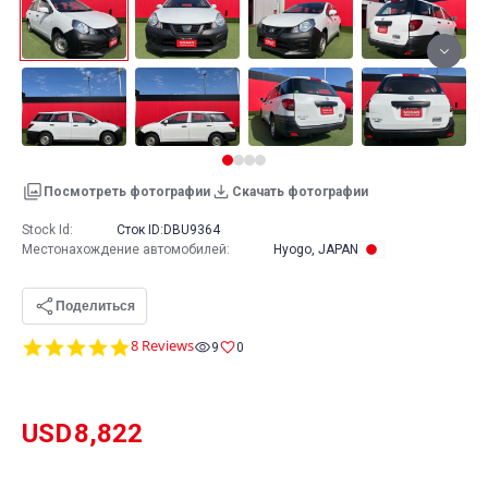
Посмотреть фотографии
Скачать фотографии
Stock Id:
Сток ID:
DBU9364
Местонахождение автомобилей
:
Hyogo, JAPAN
Поделиться
5.0
8 Reviews
9
0
star
rating
USD
8,822