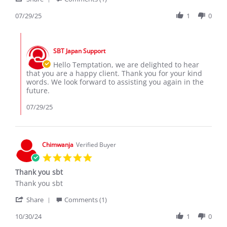
Share
M.
Client
Review
07/29/25
1
0
on
thank
by
29
you
Temptation
Jul
so
Comments
M.
2025
by
on
SBT Japan Support
Store
29
Owner
Hello Temptation, we are delighted to hear
Jul
on
that you are a happy client. Thank you for your kind
2025
Review
words. We look forward to assisting you again in the
by
future.
Temptation
M.
07/29/25
on
29
Jul
2025
Chimwanja
Verified Buyer
5.0
star
Thank you sbt
rating
Review
review
Thank you sbt
by
stating
'
Chimwanja
Thank
Share
Comments (1)
Share
on
you
Review
10/30/24
1
0
30
sbt
by
Oct