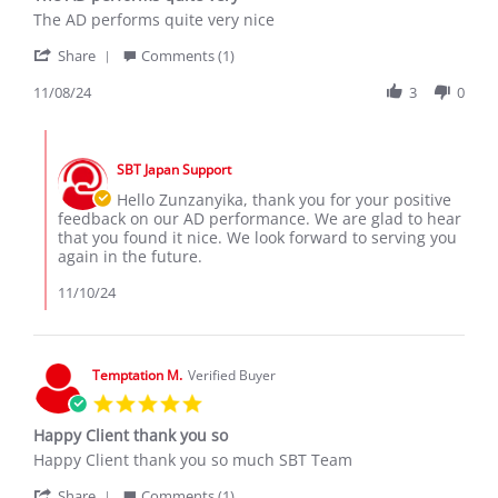
Review
review
The AD performs quite very nice
by
stating
'
Zunzanyika
The
Share
Comments (1)
Share
Z.
AD
Review
11/08/24
3
0
on
performs
by
8
quite
Zunzanyika
Nov
very
Comments
Z.
2024
by
on
SBT Japan Support
Store
8
Owner
Hello Zunzanyika, thank you for your positive
Nov
on
feedback on our AD performance. We are glad to hear
2024
Review
that you found it nice. We look forward to serving you
by
again in the future.
Zunzanyika
Z.
11/10/24
on
8
Nov
2024
Temptation M.
Verified Buyer
5.0
star
Happy Client thank you so
rating
Review
review
Happy Client thank you so much SBT Team
by
stating
'
Temptation
Happy
Share
Comments (1)