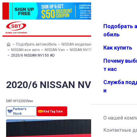
Подобрать 
Авториз
Избранн
Меню
ация
ое
обиль
Подобрать автомобиль
NISSAN модельный ряд
Как купить
NISSAN все авто
NISSAN Van
NISSAN NV150 AD
2020/6 NISSAN NV150 AD
Почему выб
т нас
2020/6 NISSAN NV150 AD
Служба под
и
DBF-VY12
2020
Van
О нашей комп
Контактные д