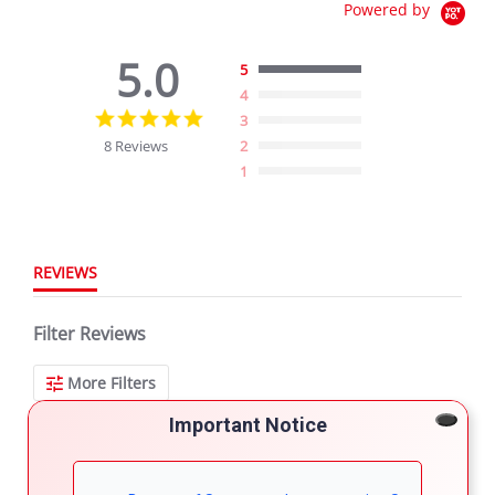
Powered by
5.0
5
4
5.0
3
star
8 Reviews
2
rating
1
REVIEWS
Filter Reviews
More Filters
Important Notice
8 Reviews