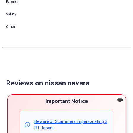
Exterior
Safety
Other
Reviews on nissan navara
Powered by
Important Notice
4.7
5
Beware of Scammers Impersonating S
4
BT Japan!
4.7
3