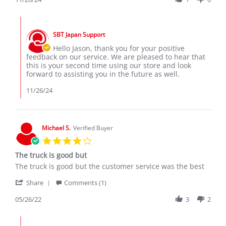
26
my
by
Nov
second
Jason
2024
Comments
D.
by
on
SBT Japan Support
Store
26
Owner
Hello Jason, thank you for your positive
Nov
on
feedback on our service. We are pleased to hear that
2024
Review
this is your second time using our store and look
by
forward to assisting you in the future as well.
Jason
D.
11/26/24
on
26
Nov
2024
Michael S.
Verified Buyer
4.0
star
The truck is good but
rating
Review
review
The truck is good but the customer service was the best
by
stating
'
Michael
The
Share
Comments (1)
Share
S.
truck
Review
05/26/22
3
2
on
is
by
26
good
Michael
May
but
Comments
S.
2022