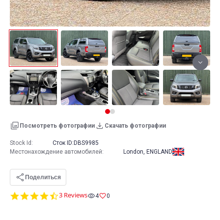
Посмотреть фотографии
Скачать фотографии
Stock Id:
Сток ID:
DBS9985
Местонахождение автомобилей
:
London, ENGLAND
Поделиться
4.7
3 Reviews
4
0
star
rating