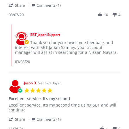
by
stating
'
Sammy
Navara
Share
Comments (1)
Share
r.
Review
03/07/20
10
4
on
by
7
Sammy
Mar
Comments
r.
2020
by
on
SBT Japan Support
Store
7
Owner
Thank you for your awesome feedback and
Mar
on
interest with SBT Japan Sammy, your account
2020
Review
manager will assist in searching for a Nissan Navara.
by
Sammy
03/08/20
r.
on
7
Mar
Jason D.
Verified Buyer
2020
5.0
star
Excellent service. It’s my second
rating
Review
review
Excellent service. It’s my second time using SBT and will
by
stating
continue
Jason
Excellent
'
D.
service.
Share
Comments (1)
Share
on
It’s
Review
11/26/24
1
0