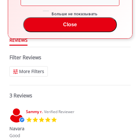
star
3 Reviews
2
rating
1
Больше не показывать
Close
REVIEWS
Filter Reviews
More Filters
3 Reviews
Sammy r.
Verified Reviewer
5.0
star
Navara
rating
Review
review
Good