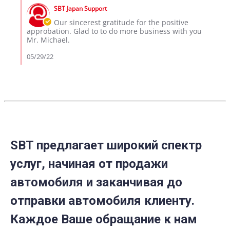
by
on
SBT Japan Support
Store
26
Owner
Our sincerest gratitude for the positive
May
on
approbation. Glad to to do more business with you
2022
Review
Mr. Michael.
by
Michael
05/29/22
S.
on
26
May
2022
SBT предлагает широкий спектр
услуг, начиная от продажи
автомобиля и заканчивая до
отправки автомобиля клиенту.
Каждое Ваше обращание к нам