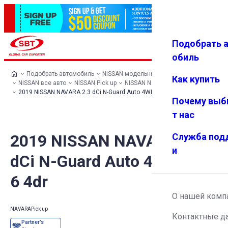
Подобрать 
Авториз
Избранн
Меню
ация
ое
обиль
Подобрать автомобиль
NISSAN модельный ряд
Как купить
NISSAN все авто
NISSAN Pick up
NISSAN NAVARA
2019 NISSAN NAVARA 2.3 dCi N-Guard Auto 4WD Euro 6 4dr
Почему выб
т нас
2019 NISSAN NAVARA 2.3
Служба под
и
dCi N-Guard Auto 4WD Euro
6 4dr
О нашей комп
NAVARA
Pick up
Контактные д