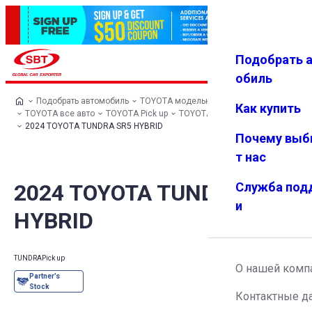
Подобрать 
Авториз
Избранн
Меню
ация
ое
обиль
Подобрать автомобиль
TOYOTA модельный ряд
Как купить
TOYOTA все авто
TOYOTA Pick up
TOYOTA TUNDRA
2024 TOYOTA TUNDRA SR5 HYBRID
Почему выб
т нас
2024 TOYOTA TUNDRA SR5
Служба под
и
HYBRID
TUNDRA
Pick up
О нашей комп
Контактные д