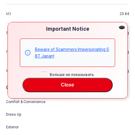
М3
23.84
Important Notice
Вес автомобиля
—kg
Beware of Scammers Impersonating S
Разрешенная максимальная масса транспортного средства
—kg
BT Japan!
Максимальная грузоподъемность
—kg
Больше не показывать
Close
Опции автомобия
Comfort & Convenience
Dress Up
Exterior