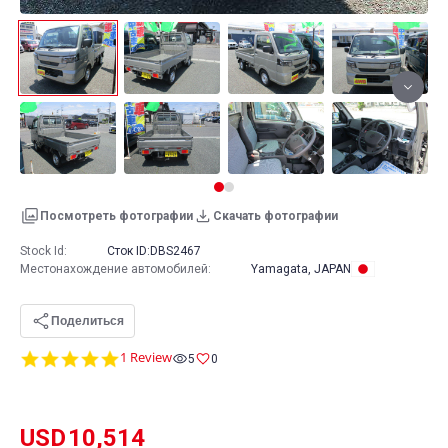
Посмотреть фотографии
Скачать фотографии
Stock Id:
Сток ID:
DBS2467
Местонахождение автомобилей
:
Yamagata, JAPAN
Поделиться
5.0
1 Review
5
0
star
rating
USD
10,514