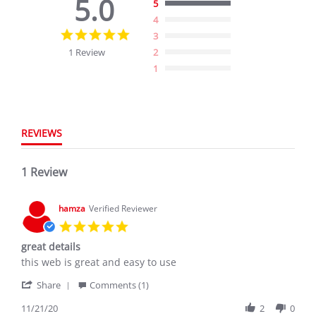
5.0
5
4
5.0
3
star
1 Review
2
rating
1
REVIEWS
1 Review
hamza
Verified Reviewer
5.0
star
great details
rating
Review
review
this web is great and easy to use
by
stating
'
hamza
great
Share
Comments (1)
Share
on
details
Review
11/21/20
2
0
21