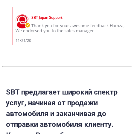
by
Nov
hamza
2020
Comments
on
by
21
SBT Japan Support
Store
Nov
Owner
Thank you for your awesome feedback Hamza,
2020
on
We endorsed you to the sales manager.
Review
by
11/21/20
hamza
on
21
Nov
2020
SBT предлагает широкий спектр
услуг, начиная от продажи
автомобиля и заканчивая до
отправки автомобиля клиенту.