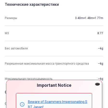
Технические характеристики
Размеры
3.40m×1.48m×1.77m
М3
8.77
Вес автомобиля
—kg
Разрешенная максимальная масса транспортного средства
—kg
Максимальная грузоподъемность
—kg
Important Notice
Опции автомобия
Beware of Scammers Impersonating S
Comfort & Convenience
BT Japan!