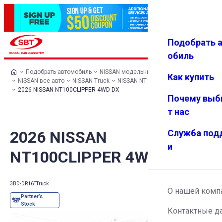
Подобрать 
Авториз
Избранн
Меню
ация
ое
обиль
Подобрать автомобиль
NISSAN модельный ряд
Как купить
NISSAN все авто
NISSAN Truck
NISSAN NT100CLIPPER
2026 NISSAN NT100CLIPPER 4WD DX
Почему выб
т нас
2026 NISSAN
Служба под
и
NT100CLIPPER 4WD DX
3BD-DR16T
Truck
О нашей комп
Контактные д