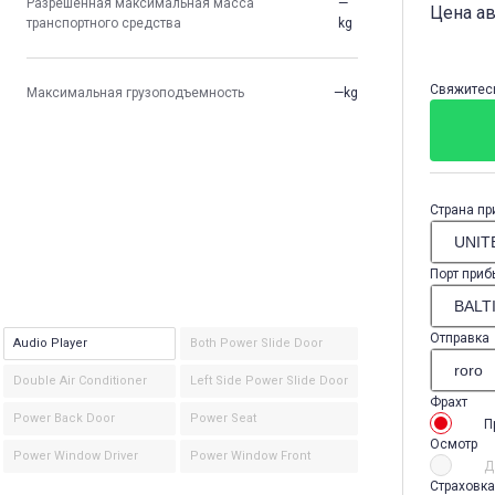
Разрешенная максимальная масса
—
Цена а
транспортного средства
kg
Свяжитесь
Максимальная грузоподъемность
—kg
Страна пр
Порт приб
Отправка
Audio Player
Both Power Slide Door
Double Air Conditioner
Left Side Power Slide Door
Фрахт
Power Back Door
Power Seat
П
Осмотр
Power Window Driver
Power Window Front
Д
Страховка