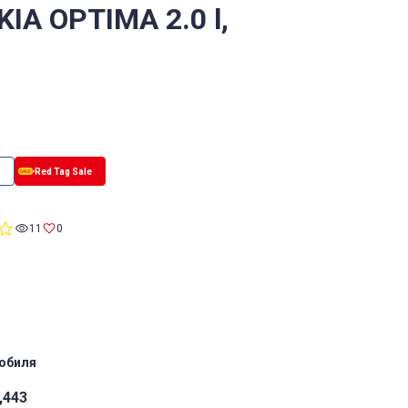
KIA OPTIMA 2.0 l,
0.0
11
0
star
rating
обиля
,443