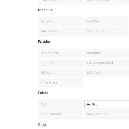
Dress Up
Aero Front
Aero Rear
Grill Guard
Rear Spoiler
Exterior
Carrier Base
Roof Box
Sun Roof
Double Sun Roof
HID Light
LED Light
Slide Glass
Safety
ABS
Air Bag
Front Camera
Side Camera
Other