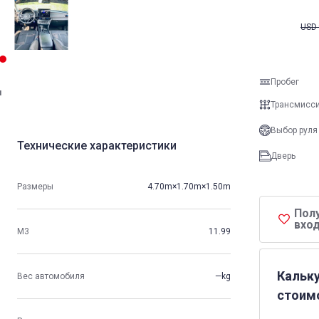
USD
Пробег
и
Трансмисс
Выбор руля
Технические характеристики
Дверь
Размеры
4.70m×1.70m×1.50m
Пол
вход
М3
11.99
Кальк
Вес автомобиля
—kg
стоим