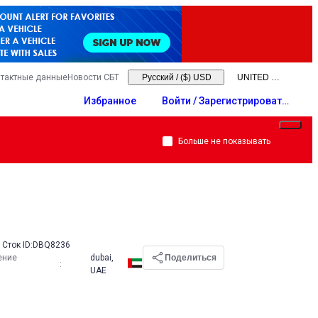
тактные данные
Новости СБТ
Русский
/
($) USD
Избранное
Войти / Зарегистрировать
ся
Больше не показывать
Сток ID:
DBQ8236
ение
dubai,
Поделиться
:
UAE