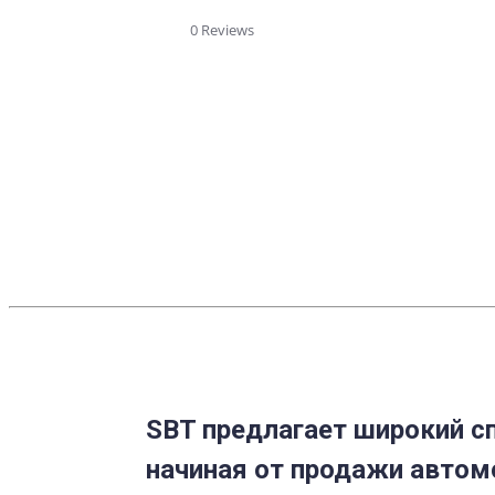
star
rating
0 Reviews
SBT предлагает широкий сп
начиная от продажи автом