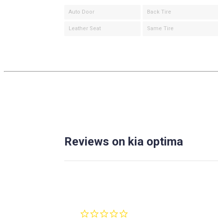
Auto Door
Back Tire
Leather Seat
Same Tire
Reviews on kia optima
0.0