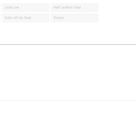
Just Low
Half Leather Seat
Side Lift Up Seat
Sloper