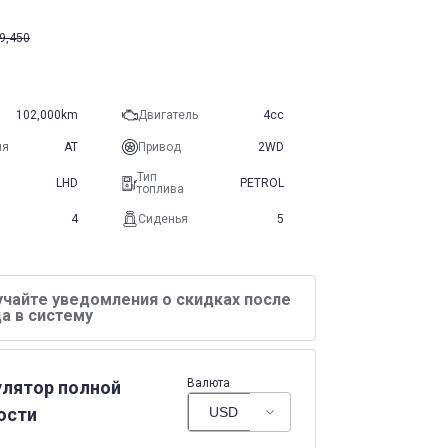
9,450
102,000km
Двигатель
4cc
ия
AT
Привод
2WD
Тип
LHD
PETROL
топлива
4
Сиденья
5
учайте уведомления о скидках после
а в систему
Валюта
улятор полной
ости