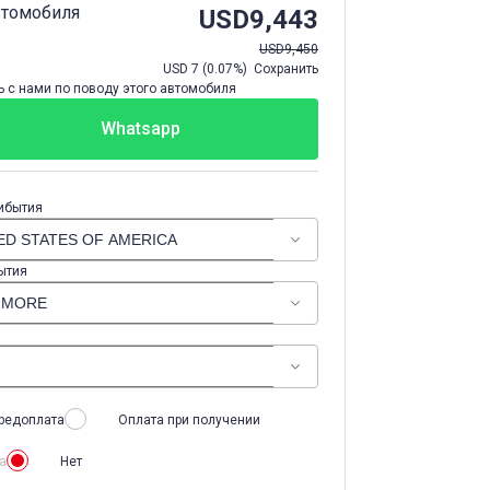
втомобиля
USD
9,443
USD
9,450
USD
7
(
0.07%
) Сохранить
 с нами по поводу этого автомобиля
Whatsapp
ибытия
ытия
редоплата
Оплата при получении
а
Нет