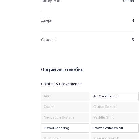
Тип кузова
Sedan
Двери
4
Сиденья
5
Опции автомобия
Comfort & Convenience
ACC
Air Conditioner
Cooler
Cruise Control
Navigation System
Paddle Shift
Power Steering
Power Window All
Push Start
Steering Switch