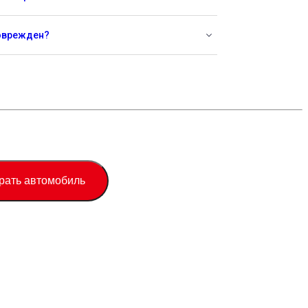
поврежден?
рать автомобиль