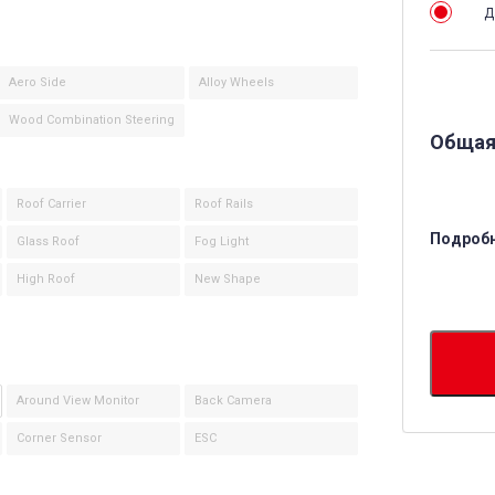
Д
Aero Side
Alloy Wheels
Wood Combination Steering
Общая
Roof Carrier
Roof Rails
Подробн
Glass Roof
Fog Light
High Roof
New Shape
Around View Monitor
Back Camera
Corner Sensor
ESC