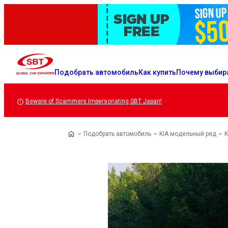
Подобрать автомобиль
Как купить
Почему выбир
Beware of Scammers Impersonating SBT Japan!
Подобрать автомобиль
KIA модельный ряд
K