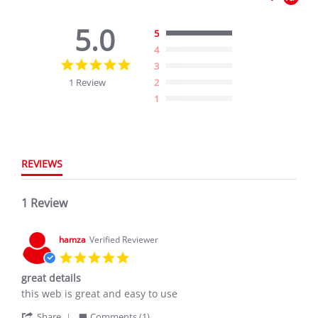
5.0
5
4
5.0
3
star
1 Review
2
rating
1
REVIEWS
1 Review
hamza
Verified Reviewer
5.0
star
great details
rating
Review
review
this web is great and easy to use
by
stating
'
hamza
great
Share
Comments (1)