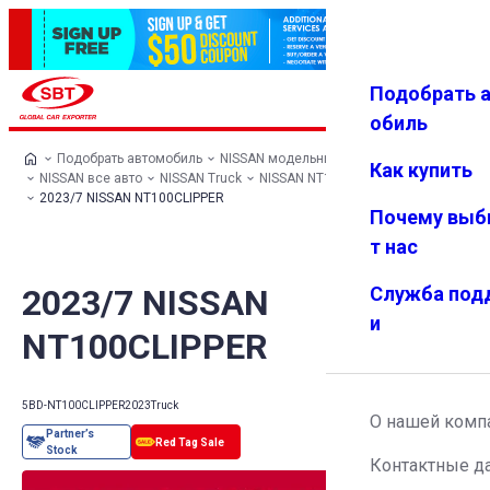
Подобрать 
Авториз
Избранн
Меню
ация
ое
обиль
Подобрать автомобиль
NISSAN модельный ряд
Как купить
NISSAN все авто
NISSAN Truck
NISSAN NT100CLIPPER
2023/7 NISSAN NT100CLIPPER
Почему выб
т нас
2023/7 NISSAN
Служба под
и
NT100CLIPPER
5BD-NT100CLIPPER
2023
Truck
О нашей комп
Контактные д