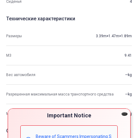
Сиденья
4
Технические характеристики
Размеры
3.39m×1.47m×1.89m
М3
9.41
Вес автомобиля
—kg
Разрешенная максимальная масса транспортного средства
—kg
Максимальная грузоподъемность
—kg
Important Notice
Опции автомобия
Beware of Scammers Impersonating S