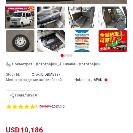
Посмотреть фотографии
Скачать фотографии
Stock Id:
Сток ID:
DBM5987
Местонахождение автомобилей
:
Hokkaido, JAPAN
Поделиться
5.0
1 Review
3
0
star
rating
USD
10,186