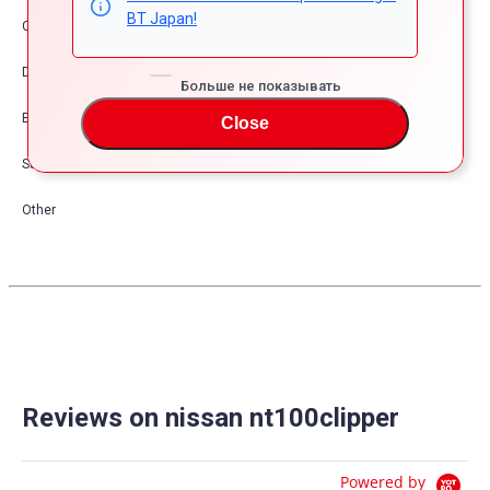
BT Japan!
Comfort & Convenience
Dress Up
Больше не показывать
Exterior
Close
Safety
Other
Reviews on nissan nt100clipper
Powered by