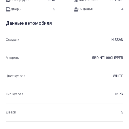
Выбор руля
RHD
Тип топлива
PETROL
Дверь
5
Сиденья
4
Данные автомобиля
Создать
NISSAN
Модель
5BD-NT100CLIPPER
Цвет кузова
WHITE
Тип кузова
Truck
Двери
5