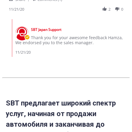
Share
on
details
Review
11/21/20
2
0
21
by
Nov
hamza
2020
Comments
on
by
21
SBT Japan Support
Store
Nov
Owner
Thank you for your awesome feedback Hamza,
2020
on
We endorsed you to the sales manager.
Review
by
11/21/20
hamza
on
21
Nov
2020
SBT предлагает широкий спектр
услуг, начиная от продажи
автомобиля и заканчивая до