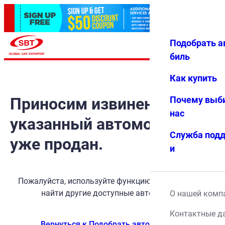
Подобрать а
Авториз
Избранн
Меню
ация
ое
биль
Как купить
Приносим извинения, но
Почему выб
нас
указанный автомобиль
Служба под
уже продан.
и
Пожалуйста, используйте функцию поиска, чтобы
найти другие доступные автомобили.
О нашей комп
Контактные д
Вернуться к Подобрать автомобиль